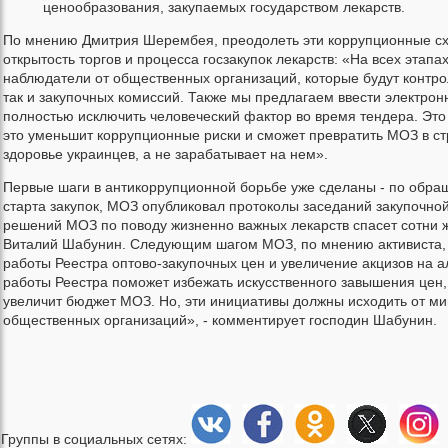
ценообразования, закупаемых государством лекарств.
По мнению Дмитрия Шерембея, преодолеть эти коррупционные с
открытость торгов и процесса госзакупок лекарств: «На всех этап
наблюдатели от общественных организаций, которые будут контрол
так и закупочных комиссий. Также мы предлагаем ввести электрон
полностью исключить человеческий фактор во время тендера. Это
это уменьшит коррупционные риски и сможет превратить МОЗ в стр
здоровье украинцев, а не зарабатывает на нем».
Первые шаги в антикоррупционной борьбе уже сделаны - по обра
старта закупок, МОЗ опубликовал протоколы заседаний закупочно
решений МОЗ по поводу жизненно важных лекарств спасет сотни ж
Виталий Шабунин. Следующим шагом МОЗ, по мнению активиста,
работы Реестра оптово-закупочных цен и увеличение акцизов на а
работы Реестра поможет избежать искусственного завышения цен,
увеличит бюджет МОЗ. Но, эти инициативы должны исходить от мин
общественных организаций», - комментирует господин Шабунин.
Группы в социальных сетях: