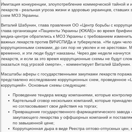
Имитация конкуренции, злоупотребление коммерческой тайной и 
лекарств - реальная угроза жизни и здоровью украинцев, ставши
схем МОЗ Украины.
Виталий Шабунин, глава правления ОО «Центр борьбы с коррупц
глава организации «Пациенты Украины (ЮКАБ)» во время брифинг
медиа-центре обратились к МОЗ Украины с требованием изменить
важных лекарств против ВИЧ/СПИДа и туберкулеза. «Ни один чело
коррупционными схемами, до сих пор не уволен и не арестован. М
временно, и эти люди будут наказаны. Через две недели начнутся
лекарств, и если за это время коррупционные схемы не будут сло
оказаться под угрозой смерти», - комментирует Виталий Шабунин.
Масштабы аферы с государственными закупками лекарств поража
представлено исследование коррупционных схем, проведенное «
коррупцией». Основные схемы следующие:
Проведение тендера между компаниями, которые контролир
Картельный сговор нескольких компаний, которые принадле
но согласовывают свои действия на торгах;
Превращение государственного фармацевтического завода 
закупающего лекарства у оффшорных компаний и поставл
по завышенной цене;
Коррупционная дыра в виде Реестра оптово-отпускных цен,