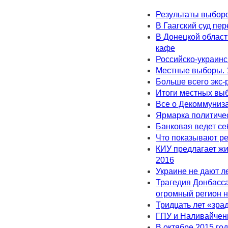
Результаты выбор
В Гаагский суд пе
В Донецкой област
кафе
Российско-украинс
Местные выборы. 
Больше всего экс-
Итоги местных выб
Все о Декоммуниз
Ярмарка политиче
Банковая ведет се
Что показывают ре
КИУ предлагает ж
2016
Украине не дают л
Трагедия Донбасса
огромный регион н
Тридцать лет «зра
ГПУ и Наливайчен
В октябре 2015 го