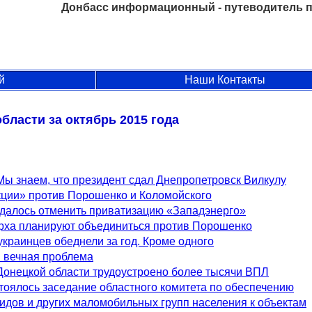
Донбасс информационный - путеводитель п
й
Наши Контакты
бласти за октябрь 2015 года
Мы знаем, что президент сдал Днепропетровск Вилкулу
кции» против Порошенко и Коломойского
удалось отменить приватизацию «Западэнерго»
арха планируют объединиться против Порошенко
украинцев обеднели за год. Кроме одного
: вечная проблема
Донецкой области трудоустроено более тысячи ВПЛ
тоялось заседание областного комитета по обеспечению
идов и других маломобильных групп населения к объектам