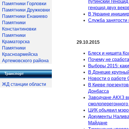
путинский геноцид
Памятники Горловки
геноцид двух веков
Памятники Дружковки
В Украине иниции
Памятники Енакиево
Служба занятости 
Памятники
Константиновки
Памятники
Краматорска
29.10.2015
Памятники
Блеск и нищета Ко
Красноармейска
Почему не сработ
Артемовского района
Выборы 2015: каки
В Донецке крупный
Транспорт
Новости о работе 
ЖД станции области
В Киеве презентов
Донбасса
Заводчане АКХЗ в
смолоперегонного
ЦИК объявил мэров
Документы Налива
Майдане