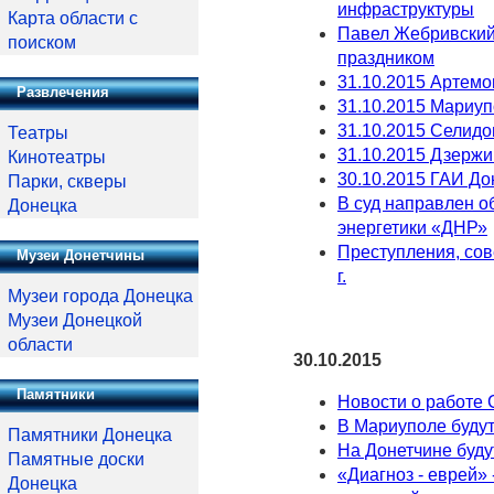
инфраструктуры
Карта области с
Павел Жебривский
поиском
праздником
31.10.2015 Артемо
Развлечения
31.10.2015 Мариу
31.10.2015 Селидо
Театры
31.10.2015 Дзержи
Кинотеатры
30.10.2015 ГАИ Д
Парки, скверы
В суд направлен о
Донецка
энергетики «ДНР»
Преступления, сов
Музеи Донетчины
г.
Музеи города Донецка
Музеи Донецкой
области
30.10.2015
Памятники
Новости о работе 
В Мариуполе будут
Памятники Донецка
На Донетчине буд
Памятные доски
«Диагноз - еврей» 
Донецка