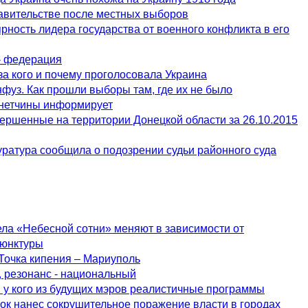
равительстве после местных выборов
ярность лидера государства от военного конфликта в его
- федерация
а кого и почему проголосовала Украина
фуз. Как прошли выборы там, где их не было
онетчины информирует
ершенные на территории Донецкой области за 26.10.2015
ратура сообщила о подозрении судьи районного суда
ела «Небесной сотни» меняют в зависимости от
ъюнктуры
Точка кипения – Мариуполь
 резонанс - национальный
 у кого из будущих мэров реалистичные программы
к нанес сокрушительное поражение власти в городах