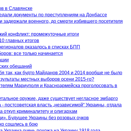
ов в Славянске
редали документы по преступлениям на Донбассе
и задержали военного, до смерти избившего посетителя
кий конфликт: промежуточные итоги
10 главных итогов
регионалов оказалось в списках БПП
оров: все только начинается
ации
ских обещаний
бя так, как будто Майданов 2004 и 2014 вообще не было
зультаты местных выборов осени 2015-го?
ителям Мариуполя и Красноармейска проголосовать в
етальное оружие, даже существует негласное эмбарго
 - постсоветская власть „независимой“ Украины, отдала
а откуп криминалитету и олигархам
ди». Будущее Украины без розовых очков
ко сошлись в бою
да Украина очень похожа на Украину 1918 года