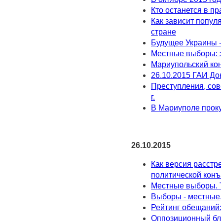
Кто останется в п
Как зависит попул
стране
Будущее Украины 
Местные выборы: з
Мариупольский кон
26.10.2015 ГАИ Д
Преступления, сов
г.
В Мариуполе проку
26.10.2015
Как версия расстр
политической кон
Местные выборы. 
Выборы - местные,
Рейтинг обещаний:
Оппозиционный бло