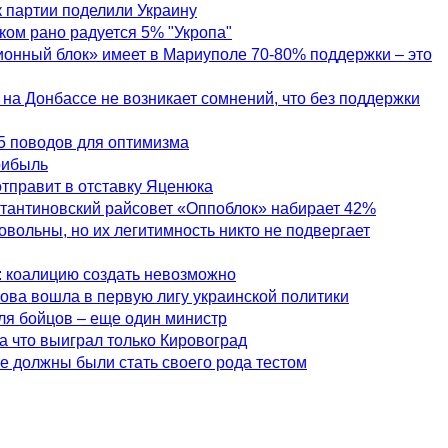
к партии поделили Украину
ом рано радуется 5% "Укропа"
онный блок» имеет в Мариуполе 70-80% поддержки – это
н на Донбассе не возникает сомнений, что без поддержки
5 поводов для оптимизма
рибыль
тправит в отставку Яценюка
стантиновский райсовет «Оппоблок» набирает 42%
вольны, но их легитимность никто не подвергает
 коалицию создать невозможно
ва вошла в первую лигу украинской политики
ля бойцов – еще один министр
а что выиграл только Кировоград
 должны были стать своего рода тестом