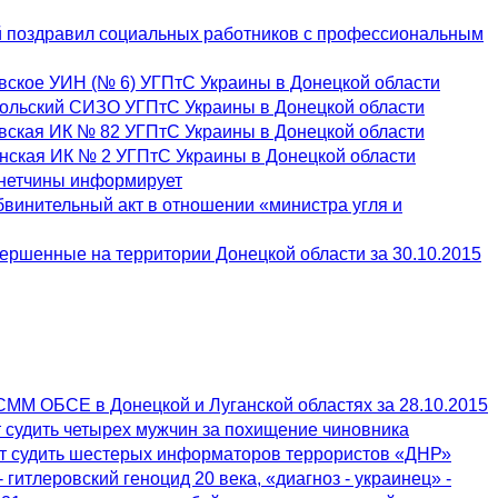
 поздравил социальных работников с профессиональным
вское УИН (№ 6) УГПтС Украины в Донецкой области
польский СИЗО УГПтС Украины в Донецкой области
вская ИК № 82 УГПтС Украины в Донецкой области
нская ИК № 2 УГПтС Украины в Донецкой области
онетчины информирует
бвинительный акт в отношении «министра угля и
ершенные на территории Донецкой области за 30.10.2015
СММ ОБСЕ в Донецкой и Луганской областях за 28.10.2015
 судить четырех мужчин за похищение чиновника
ут судить шестерых информаторов террористов «ДНР»
- гитлеровский геноцид 20 века, «диагноз - украинец» -