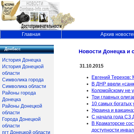
Главная
Архив новосте
Донбасс
Новости Донецка и о
История Донецка
31.10.2015
История Донецкой
области
Евгений Терехов: 
Символика города
В ДНР ввели «сан
Символика области
Коломойскому не 
Районы города
Три главных олиг
Донецка
10 самых богатых 
Районы Донецкой
Украина и вакцина
области
С начала года СЗ 
Города Донецкой
В Краматорске сос
области
доступности инвал
пгт Донецкой области