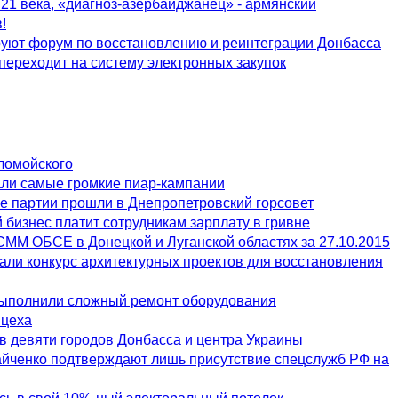
 21 века, «диагноз-азербайджанец» - армянский
!
руют форум по восстановлению и реинтеграции Донбасса
переходит на систему электронных закупок
ломойского
али самые громкие пиар-кампании
е партии прошли в Днепропетровский горсовет
 бизнес платит сотрудникам зарплату в гривне
СММ ОБСЕ в Донецкой и Луганской областях за 27.10.2015
али конкурс архитектурных проектов для восстановления
ыполнили сложный ремонт оборудования
 цеха
 девяти городов Донбасса и центра Украины
йченко подтверждают лишь присутствие спецслужб РФ на