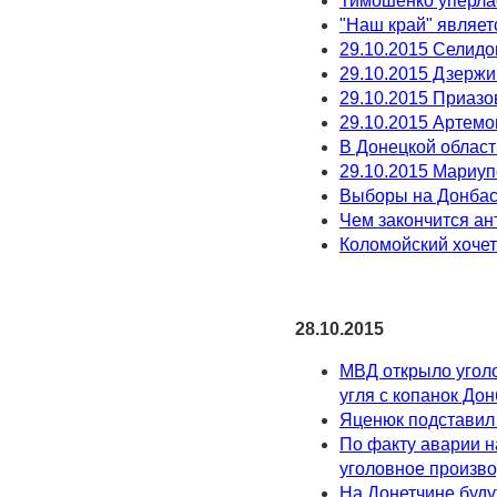
Тимошенко уперла
"Наш край" являет
29.10.2015 Селидо
29.10.2015 Дзержи
29.10.2015 Приазо
29.10.2015 Артемо
В Донецкой област
29.10.2015 Мариу
Выборы на Донбасс
Чем закончится а
Коломойский хочет
28.10.2015
МВД открыло уголо
угля с копанок До
Яценюк подставил
По факту аварии н
уголовное произв
На Донетчине будут