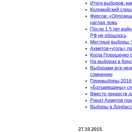
Итоги выборов: ка
Коломойский слишк
Фирсов: «Оппозици
наглая ложь
После 1,5 лет вой
РФ не обошлось
Местные выборы: 
Ахметов+уголь= п
Когда Порошенко о
На выборах в Кон
Выборами все недо
сомнению
Перевыборы-2016:
«Батькивщины» сно
Вместо лекарств д
Ринат Ахметов пок
Выборы в Донбассе
27.10.2015