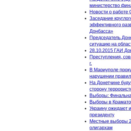
министерство фин
Новости о работе 
Заседание круглог
эффективного разв
Донбасса»
Председатель Дон
ситуацию на обла
28.10.2015 ГАИ Д
Преступления, сов
г.
В Мариуполе проку
нарушении правил
На Донетчине буду
сторону террорист
Выборы: Финальна
Выборы в Краматор
Украину ожидают и
президенту
Местные выборы 20
олигархам