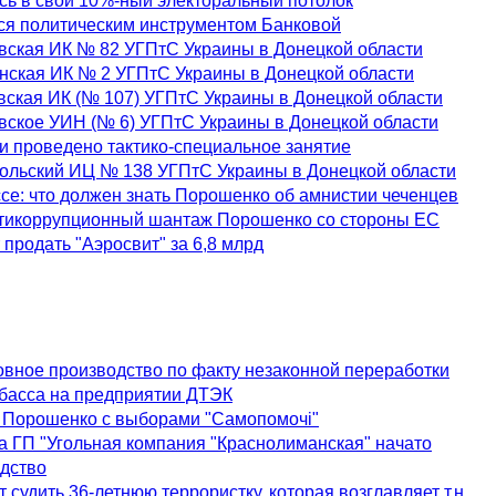
сь в свой 10%-ный электоральный потолок
ся политическим инструментом Банковой
вская ИК № 82 УГПтС Украины в Донецкой области
нская ИК № 2 УГПтС Украины в Донецкой области
вская ИК (№ 107) УГПтС Украины в Донецкой области
вское УИН (№ 6) УГПтС Украины в Донецкой области
и проведено тактико-специальное занятие
польский ИЦ № 138 УГПтС Украины в Донецкой области
е: что должен знать Порошенко об амнистии чеченцев
нтикоррупционный шантаж Порошенко со стороны ЕС
 продать "Аэросвит" за 6,8 млрд
вное производство по факту незаконной переработки
нбасса на предприятии ДТЭК
 Порошенко с выборами "Самопомочі"
а ГП "Угольная компания "Краснолиманская" начато
одство
 судить 36-летнюю террористку, которая возглавляет т.н.