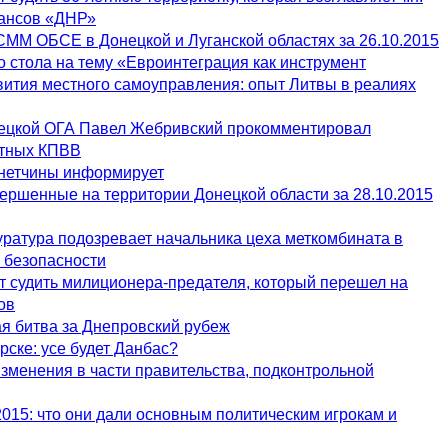
ансов «ДНР»
СММ ОБСЕ в Донецкой и Луганской областях за 26.10.2015
о стола на тему «Евроинтеграция как инструмент
ития местного самоуправления: опыт Литвы в реалиях
ецкой ОГА Павел Жебривский прокомментировал
стных КПВВ
онетчины информирует
ершенные на территории Донецкой области за 28.10.2015
ратура подозревает начальника цеха меткомбината в
 безопасности
т судить милиционера-предателя, который перешел на
ов
я битва за Днепровский рубеж
ске: усе будет Данбас?
зменения в части правительства, подконтрольной
15: что они дали основным политическим игрокам и