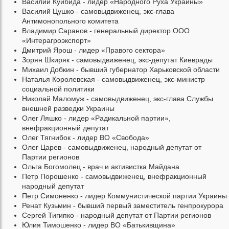
Василий Куйбида - лидер «Народного Руха Украины»
Василий Цушко - самовыдвиженец, экс-глава
Антимонопольного комитета
Владимир Саранов - генеральный директор ООО
«Интерагроэкспорт»
Дмитрий Ярош - лидер «Правого сектора»
Зорян Шкиряк - самовыдвиженец, экс-депутат Киеврады
Михаил Добкин - бывший губернатор Харьковской области
Наталья Королевская - самовыдвиженец, экс-министр
социальной политики
Николай Маломуж - самовыдвиженец, экс-глава Службы
внешней разведки Украины
Олег Ляшко - лидер «Радикальной партии»,
внефракционный депутат
Олег Тягнибок - лидер ВО «Свобода»
Олег Царев - самовыдвиженец, народный депутат от
Партии регионов
Ольга Богомолец - врач и активистка Майдана
Петр Порошенко - самовыдвиженец, внефракционный
народный депутат
Петр Симоненко - лидер Коммунистической партии Украины
Ренат Кузьмин - бывший первый заместитель генпрокурора
Сергей Тигипко - народный депутат от Партии регионов
Юлия Тимошенко - лидер ВО «Батькивщина»