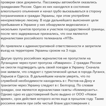
проверки свои документы. Пассажиры автомобиля оказались
гражданами России. Один из них находился в состоянии
алкогольного опьянения и начал грубо высказываться в сторону
пограничников и граждан Украины, при этом употребляя
ненормативную лексику. В ходе дальнейшего выяснения цели
пребывания в Украине у них обнаружили видеозаписи с
нескольких пунктов пропуска и участков государственной границы,
после чего задержанные признались, что они являются
журналистами российского телеканала «НТВ».
Их привлекли к административной ответственности и запретили
въезд на территорию Украины сроком на 3 года.
Другую группу российских журналистов не пропустили на
Луганщине через пункт пропуска «Изварино». 2 граждан России
не смогли подтвердить цель своей поездки в Украину. Сначала
они заявили, что следуют с туристической целью в города Луганск,
Харьков и Одесса. В дальнейшем начали уверять, что по
служебной необходимости находились в г. Ростов-на-Дону и
транзитом через Украину следуют в г. Белгород. По словам
граждан, они являются журналистами газеты «Коммерсантъ».
Однако одно из удостоверений было выдано от ООО «Новое
время», срок действия которого истек еще в прошлом году. Также
россияне имели при себе чистый бланк удостоверения с