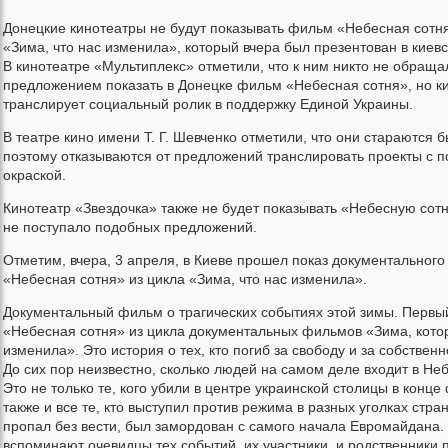
Донецкие кинотеатры не будут показывать фильм «Небесная сотня
«Зима, что нас изменила», который вчера был презентован в киевс
В кинотеатре «Мультиплекс» отметили, что к ним никто не обраща
предложением показать в Донецке фильм «Небесная сотня», но к
транслирует социальный ролик в поддержку Единой Украины.
В театре кино имени Т. Г. Шевченко отметили, что они стараются б
поэтому отказываются от предложений транслировать проекты с п
окраской.
Кинотеатр «Звездочка» также не будет показывать «Небесную сотню
не поступало подобных предложений.
Отметим, вчера, 3 апреля, в Киеве прошел показ документальног
«Небесная сотня» из цикла «Зима, что нас изменила».
Документальный фильм о трагических событиях этой зимы. Перв
«Небесная сотня» из цикла документальных фильмов «Зима, кото
изменила». Это история о тех, кто погиб за свободу и за собственн
До сих пор неизвестно, сколько людей на самом деле входит в Не
Это не только те, кого убили в центре украинской столицы в конце
также и все те, кто выступил против режима в разных уголках стра
пропал без вести, был замордован с самого начала Евромайдана.
вспоминают очевидцы тех событий, их участники, и родственники 