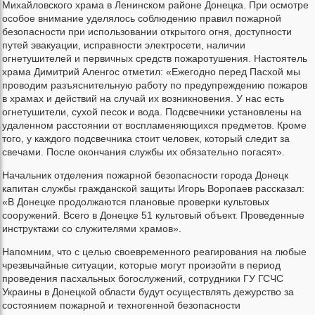
Михайловского храма в Ленинском районе Донецка. При осмотре
особое внимание уделялось соблюдению правил пожарной
безопасности при использовании открытого огня, доступности
путей эвакуации, исправности электросети, наличии
огнетушителей и первичных средств пожаротушения. Настоятель
храма Димитрий Аленгос отметил: «Ежегодно перед Пасхой мы
проводим разъяснительную работу по предупреждению пожаров
в храмах и действий на случай их возникновения. У нас есть
огнетушители, сухой песок и вода. Подсвечники установлены на
удаленном расстоянии от воспламеняющихся предметов. Кроме
того, у каждого подсвечника стоит человек, который следит за
свечами. После окончания службы их обязательно погасят».
Начальник отделения пожарной безопасности города Донецк
капитан службы гражданской защиты Игорь Воропаев рассказал:
«В Донецке продолжаются плановые проверки культовых
сооружений. Всего в Донецке 51 культовый объект. Проведенные
инструктажи со служителями храмов».
Напомним, что с целью своевременного реагирования на любые
чрезвычайные ситуации, которые могут произойти в период
проведения пасхальных богослужений, сотрудники ГУ ГСЧС
Украины в Донецкой области будут осуществлять дежурство за
состоянием пожарной и техногенной безопасности