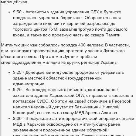
милицейская.
9:50 - Активисты у здания управления СБУ в Луганске
продолжают укреплять баррикады. Оборонительное»
заграждение в виде шин и кирпичей разрослось до
торгового центра ГУМ, захватив тротуар почти до самого
входа, а также всю проезжую часть до сквера Памяти.
Митингующих уже собралось порядка 400 человек. В частности,
они планируют провести акцию протеста у здания Луганского
областного совета. При этом в Луганск прибыли
спецподразделения милиции из других регионов Украины.
9:25 - Донецкие митингующие продолжают удерживать
здание местной областной государственной
администрации.
9:20 - Всех задержанных активистов, которые ранее
захватили здание Харьковской ОГА, отправили в киевские и
полтавские СИЗО. Об этом на своей страничке в Facebook
написал народный депутат от Батькивщины Николай
Княжицкий, ссылаясь на главу МВД Арсена Авакова.
9:00 - В результате антитеррористической операции силами
МВД в Харькове освобождено от митингующих ранее
захваченное и подожженное здание областной
государственной администрации. Пожар ликвидирован,