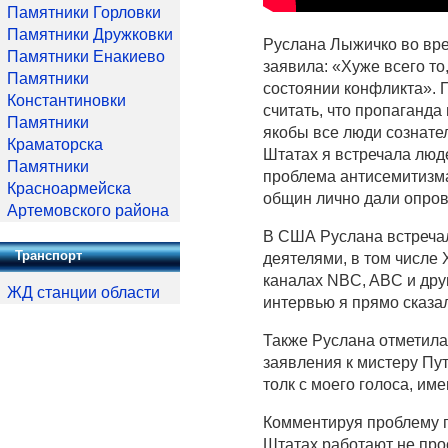
Памятники Горловки
Памятники Дружковки
Руслана Лыжичко во вре
Памятники Енакиево
заявила: «Хуже всего то,
Памятники
состоянии конфликта». 
Константиновки
считать, что пропаганда
Памятники
якобы все люди сознател
Краматорска
Штатах я встречала люде
Памятники
проблема антисемитизма
Красноармейска
общин лично дали опров
Артемовского района
В США Руслана встреча
Транспорт
деятелями, в том числе
каналах NBC, ABC и дру
ЖД станции области
интервью я прямо сказал
Также Руслана отметила
заявления к мистеру Пут
толк с моего голоса, име
Комментируя проблему п
Штатах работают не прос