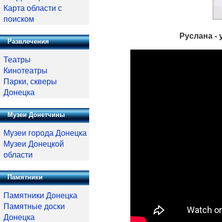
Карта области с
поиском
Руслана -
Развлечения
Театры
Кинотеатры
Парки, скверы
Донецка
Музеи Донетчины
Музеи города Донецка
Музеи Донецкой
области
Памятники
Памятники Донецка
Памятные доски
Донецка