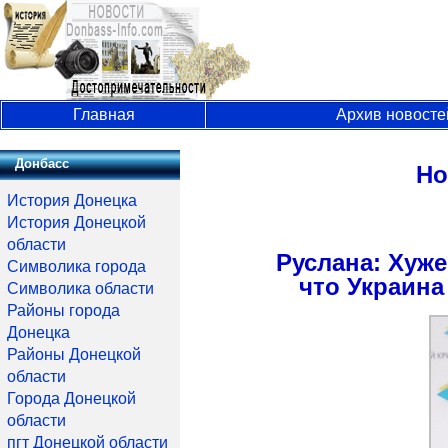
Главная
Архив новосте
Донбасс
Но
История Донецка
История Донецкой
области
Руслана: Хуже
Символика города
что Украина
Символика области
Районы города
Донецка
Районы Донецкой
области
Города Донецкой
области
пгт Донецкой области