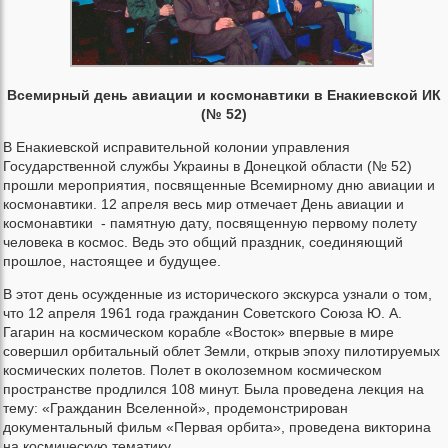
Всемирный день авиации и космонавтики в Енакиевской ИК
(№ 52)
В Енакиевской исправительной колонии управления
Государственной службы Украины в Донецкой области (№ 52)
прошли мероприятия, посвященные Всемирному дню авиации и
космонавтики. 12 апреля весь мир отмечает День авиации и
космонавтики - памятную дату, посвященную первому полету
человека в космос. Ведь это общий праздник, соединяющий
прошлое, настоящее и будущее.
В этот день осужденные из исторического экскурса узнали о том,
что 12 апреля 1961 года гражданин Советского Союза Ю. А.
Гагарин на космическом корабле «Восток» впервые в мире
совершил орбитальный облет Земли, открыв эпоху пилотируемых
космических полетов. Полет в околоземном космическом
пространстве продлился 108 минут. Была проведена лекция на
тему: «Гражданин Вселенной», продемонстрирован
документальный фильм «Первая орбита», проведена викторина
на космическую тематику.