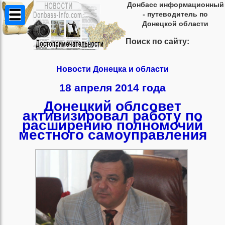
Донбасс информационный
- путеводитель по
Донецкой области
Поиск по сайту:
Новости Донецка и области
18 апреля 2014 года
Донецкий облсовет
активизировал работу по
расширению полномочий
местного самоуправления