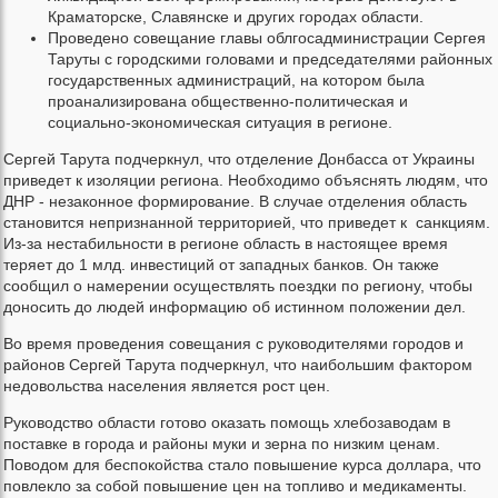
Краматорске, Славянске и других городах области.
Проведено совещание главы облгосадминистрации Сергея
Таруты с городскими головами и председателями районных
государственных администраций, на котором была
проанализирована общественно-политическая и
социально-экономическая ситуация в регионе.
Сергей Тарута подчеркнул, что отделение Донбасса от Украины
приведет к изоляции региона. Необходимо объяснять людям, что
ДНР - незаконное формирование. В случае отделения область
становится непризнанной территорией, что приведет к санкциям.
Из-за нестабильности в регионе область в настоящее время
теряет до 1 млд. инвестиций от западных банков. Он также
сообщил о намерении осуществлять поездки по региону, чтобы
доносить до людей информацию об истинном положении дел.
Во время проведения совещания с руководителями городов и
районов Сергей Тарута подчеркнул, что наибольшим фактором
недовольства населения является рост цен.
Руководство области готово оказать помощь хлебозаводам в
поставке в города и районы муки и зерна по низким ценам.
Поводом для беспокойства стало повышение курса доллара, что
повлекло за собой повышение цен на топливо и медикаменты.