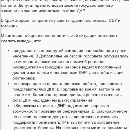
митинга. Депутат препятствовал замене государственного
знамени на здании исполкома на флаг ДНР.
В Краматорске по-прежнему заняты здания исполкома, СБУ и
милиции.
Мониторинг общественно-политической ситуации позволяет
сделать выводы, что:
продолжается поиск путей снижения напряжённости среди
населения. В Доброполье на сессии горсовета обсуждались
возможности расширения полномочий регионов,
руководителями городов и районов ведется постоянный
диалог и жителями и активистами ДНР для стабилизации
обстановки;
не прекращается пропагандистская работа, проводимая
представителями ДНР. В Горловке во время митинга на
шахте им. Калинина горняки приняли решение вывесить
флаг ДНР над зданием шахтоуправления;
в Кировском активисты ДНР поднимали вопросы о
возможности проведения референдума. В Красноармейске
на сессии горсовета депутаты единогласно отказались
поддержать признание ДНР и выступили за сохранение
целостности Украины. На состоявшемся митинге активисты