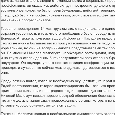
даже желание отвлечь людей от экономических и социальных про
неэффективными оказались действия для построения диалога с 
восточных регионов, не было предубеждающих действий террорист
спецслужб были непрофессиональными, отсутствовали эффективн
назначения профессионалов.
Говоря о проведенном 14 мая круглом столе национального един
выразил уверенность в том, что его необходимо было проводить не
Донецке. А также использовать другой формат. «Парадные предста
столах не нужны большинство из присутствовавших - не те люди, 
нормальные, но они не воспринимаются представителями тех проб
он. По мнению Николая Маломужа, необходимо вести диалог, на
и на круглых столах должны быть представители всех сторон в Укр
государств. Он подчеркнул, что жесткая позиция конфронтации ни 
приведет, и лучшее, что сейчас можно сделать - договориться о 
огня.
Среди важных шагов, которые необходимо осуществить, генерал 
Радой постановления, которое задекларировало бы - все, что прои
применения силы, если не страдают люди - происходит согласно К
Николай Маломуж назвал первоочередной обеспечения безопасно
что этим должны заниматься правоохранные органы, которым на 
которые хорошо ориентируются в ситуации.
Также г-н Маломуж заявил о необходимости амнистировать задер