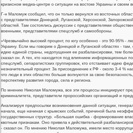
кризисном медиа-центре о ситуации на востоке Украины и своем в
Г-н Маломуж сообщил, что он только вернулся из восточных облас
с представителями Донецкой, Луганской, Херсонской, Запорожской
областей. Там состоялись дискуссии с представителями обществе
военными, представителями спецслужб и самообороны.
«Чрезвычайно высокий процент, по югу особенно - это 90-95% - 
Украину. Если мы говорим о Донецкой и Луганской областях - там
идею единой страны, недопущения ее разбалансировки, тем более
сказал он. А тех, кто находится под влиянием информационных п
спецслужб, сепаратистских группировок, кто отстаивает идею фед
незначительный процент. За присоединение к РФ - около 3-4 % на
что люди в этих областях больше волнуются за свою безопасност
перспективу развития города, села и региона.
По мнению Николая Маломужа, все эти процессы инициируют пре
криминалитета, представители пророссийских организаций и пред
Анализируя предпосылки возникновения данной ситуации, генерал 
начала, еще начиная с крымских событий, причиной была неэффе
государственных структур. «Большая ошибка - формирование влас
квотным признакам. Оно привела к действительной разбалансиров
- сказал он. По мнению Николая Маломужа, имели место коррупци