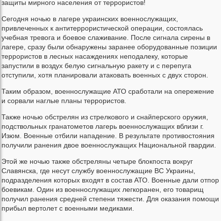
защиты мирного населения от террористов!
Сегодня ночью в лагере украинских военнослужащих,
привлеченных к антитеррористической операции, состоялась
учебная тревога и боевое слаживание. После сигнала сирены в
лагере, сразу были обнаружены заранее оборудованные позиции
террористов в лесных насаждениях неподалеку, которые
запустили в воздух белую сигнальную ракету и с перепуга
отступили, хотя планировали атаковать военных с двух сторон.
Таким образом, военнослужащие АТО сработали на опережение
и сорвали наглые планы террористов.
Также ночью обстрелян из стрелкового и снайперского оружия,
подствольных гранатометов лагерь военнослужащих вблизи г.
Изюм. Военные отбили нападение. В результате противостояния
получили ранения двое военнослужащих Национальной гвардии.
Этой же ночью также обстреляны четыре блокпоста вокруг
Славянска, где несут службу военнослужащие ВС Украины,
подразделения которых входят в состав АТО. Военные дали отпор
боевикам. Один из военнослужащих легкоранен, его товарищ
получил ранения средней степени тяжести. Для оказания помощи
прибыл вертолет с военными медиками.