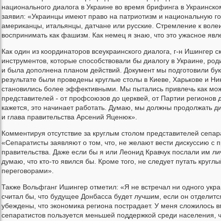
национального диалога в Украине во время брифинга в Украинск
заявил: «Украинцы имеют право на патриотизм и национальную гор
американцы, итальянцы, датчане или русские. Стремление к воле
воспринимать как фашизм. Как немец я знаю, что это ужасное явл
Как один из координаторов всеукраинского диалога, г-н Ишингер 
инструментов, которые способствовали бы диалогу в Украине, род
и была дополнена планом действий. Документ мы подготовили букв
результате были проведены круглые столы в Киеве, Харькове и Н
становились более эффективными. Мы пытались привлечь как мож
представителей - от профсоюзов до церквей, от Партии регионов 
кажется, это начинает работать. Думаю, мы должны продолжать ди
и глава правительства Арсений Яценюк».
Комментируя отсутствие за круглым столом представителей сепара
«Сепаратисты заявляют о том, что, не желают вести дискуссию с 
правительства. Даже если бы я или Леонид Кравчук послали им л
думаю, что кто-то явился бы. Кроме того, не следует путать кругл
переговорами».
Также Вольфганг Ишингер отметил: «Я не встречал ни одного укра
считал бы, что будущее Донбасса будет лучшим, если он отделится
убеждены, что экономика региона пострадает. У меня сложилось в
сепаратистов пользуется меньшей поддержкой среди населения, ч