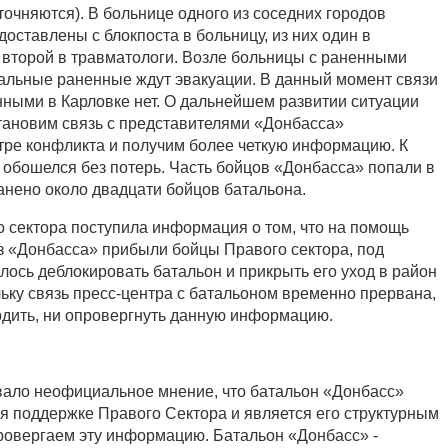
очняются). В больнице одного из соседних городов
 доставлены с блокпоста в больницу, из них один в
 второй в травматологи. Возле больницы с раненными
альные раненные ждут эвакуации. В данный момент связи
нными в Карловке нет. О дальнейшем развитии ситуации
тановим связь с представителями «Донбасса»
ре конфликта и получим более четкую информацию. К
 обошелся без потерь. Часть бойцов «Донбасса» попали в
Ранено около двадцати бойцов батальона.
о сектора поступила информация о том, что на помощь
з «Донбасса» прибыли бойцы Правого сектора, под
лось деблокировать батальон и прикрыть его уход в район
ьку связь пресс-центра с батальоном временно прервана,
дить, ни опровергнуть данную информацию.
вало неофициальное мнение, что батальон «Донбасс»
 поддержке Правого Сектора и является его структурным
овергаем эту информацию. Батальон «Донбасс» -