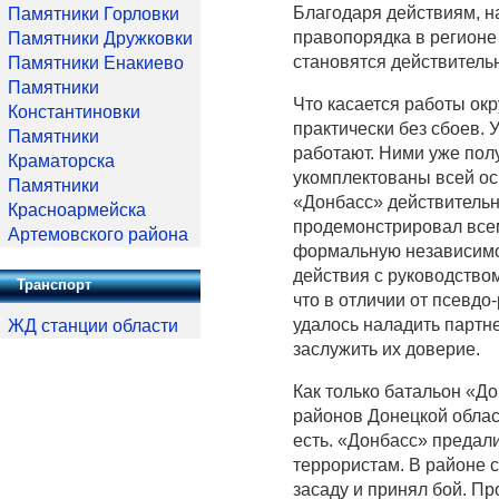
Благодаря действиям, н
Памятники Горловки
правопорядка в регионе
Памятники Дружковки
становятся действитель
Памятники Енакиево
Памятники
Что касается работы окр
Константиновки
практически без сбоев.
Памятники
работают. Ними уже пол
Краматорска
укомплектованы всей ос
Памятники
«Донбасс» действительно
Красноармейска
продемонстрировал всем
Артемовского района
формальную независимос
действия с руководство
Транспорт
что в отличии от псевд
удалось наладить партн
ЖД станции области
заслужить их доверие.
Как только батальон «Д
районов Донецкой облас
есть. «Донбасс» предал
террористам. В районе 
засаду и принял бой. Пр