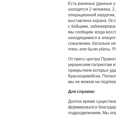
Есть раненые (данные ут
находятся 2 человека, 2
операционной хирургии,
выставлена охрана. Ост
с бойцами, заблокирова
мы сообщим, когда восс
находящимися в эпицент
сожалению, батальон не
плен, или были убиты. 
От пресс-центра Правог
украинским патриотам и
прикрытием которых уда
Красноармейска. Поскол
мы не можем ни подтвер
Для справки:
Долгое время существо
формировался благодаря
подразделением. Мы опр