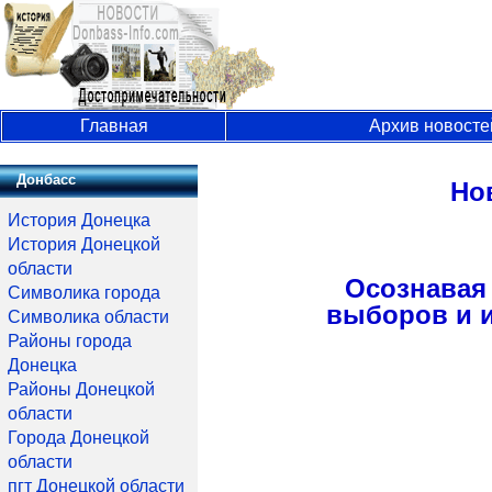
Главная
Архив новосте
Донбасс
Но
История Донецка
История Донецкой
области
Осознавая
Символика города
выборов и и
Символика области
Районы города
Донецка
Районы Донецкой
области
Города Донецкой
области
пгт Донецкой области