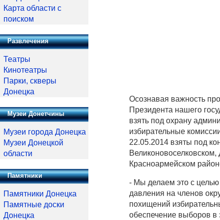
Карта области с
поиском
Развлечения
Театры
Кинотеатры
Парки, скверы
Донецка
Осознавая важность про
Президента нашего госу
Музеи Донетчины
взять под охрану админ
избирательные комиссии
Музеи города Донецка
22.05.2014 взяты под к
Музеи Донецкой
Великоновоселковском, 
области
Красноармейском район
Памятники
- Мы делаем это с цель
давления на членов окр
Памятники Донецка
похищений избирательны
Памятные доски
обеспечение выборов в 
Донецка