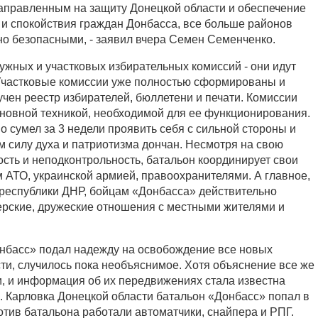
аправленным на защиту Донецкой области и обеспечение
 и спокойствия граждан Донбасса, все больше районов
но безопасными, - заявил вчера Семен Семенченко.
ужных и участковых избирательных комиссий - они идут
 Участковые комиссии уже полностью сформированы и
учен реестр избирателей, бюллетени и печати. Комиссии
новной техникой, необходимой для ее функционирования.
 сумел за 3 недели проявить себя с сильной стороны и
 силу духа и патриотизма дончан. Несмотря на свою
ть и неподконтрольность, батальон координирует свои
м АТО, украинской армией, правоохранителями. А главное,
о-республики ДНР, бойцам «Донбасса» действительно
ерские, дружеские отношения с местными жителями и
онбасс» подал надежду на освобождение все новых
ти, случилось пока необъяснимое. Хотя объяснение все же
и, и информация об их передвижениях стала известна
с. Карловка Донецкой области батальон «Донбасс» попал в
отив батальона работали автоматчики, снайпера и РПГ.