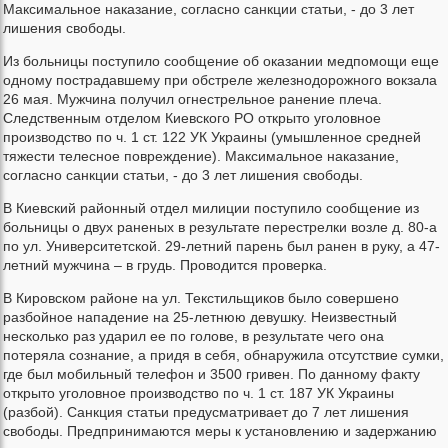
Максимальное наказание, согласно санкции статьи, - до 3 лет
лишения свободы.
Из больницы поступило сообщение об оказании медпомощи еще
одному пострадавшему при обстреле железнодорожного вокзала
26 мая. Мужчина получил огнестрельное ранение плеча.
Следственным отделом Киевского РО открыто уголовное
производство по ч. 1 ст. 122 УК Украины (умышленное средней
тяжести телесное повреждение). Максимальное наказание,
согласно санкции статьи, - до 3 лет лишения свободы.
В Киевский районный отдел милиции поступило сообщение из
больницы о двух раненых в результате перестрелки возле д. 80-а
по ул. Университетской. 29-летний парень был ранен в руку, а 47-
летний мужчина – в грудь. Проводится проверка.
В Кировском районе на ул. Текстильщиков было совершено
разбойное нападение на 25-летнюю девушку. Неизвестный
несколько раз ударил ее по голове, в результате чего она
потеряла сознание, а придя в себя, обнаружила отсутствие сумки,
где был мобильный телефон и 3500 гривен. По данному факту
открыто уголовное производство по ч. 1 ст. 187 УК Украины
(разбой). Санкция статьи предусматривает до 7 лет лишения
свободы. Предпринимаются меры к установлению и задержанию