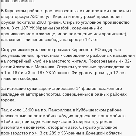
подозреваемого.
В Кировском районе трое неизвестных с пистолетами проникли в
операторскую АЗС по ул. Кирова и под угрозой применения
оружия похитили 2900 гривен. Открыто уголовное производство
по ч. 3 ст. 187 УК Украины (разбой, соединенный с
проникновением в жилище, иное помещение или хранилище),
наказание - лишение свободы на срок до 12 лет.
Сотрудниками уголовного розыска Кировского РО задержан
злоумышленник, причастный к совершению разбойных нападений
на лотерейный клуб и на местного жителя. Подозреваемый - 32-
летний житель г. Марьинка. Открыты уголовные производства по
ч.1 ст.187 и ч.3 ст. 187 УК Украины. Фигуранту грозит до 12 лет
лишения свободы.
За истекшие сутки зарегистрировано 14 фактов незаконного
завладения автотранспортом, совершенных в разных районах
города.
Так, около 13:00 на пр. Панфилова в Куйбышевском районе
неизвестные на автомобиле «Ауди» подъехали к автомобилю
«Тойота», принадлежащему частной фирме и, угрожая
автоматами водителю, отобрали авто. Открыто уголовное
производство по ч. 3 ст. 289 УК Украины в Донецкой области