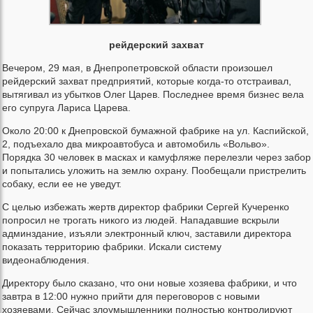
рейдерский захват
Вечером, 29 мая, в Днепропетровской области произошел
рейдерский захват предприятий, которые когда-то отстраивал,
вытягивал из убытков Олег Царев. Последнее время бизнес вела
его супруга Лариса Царева.
Около 20:00 к Днепровской бумажной фабрике на ул. Каспийской,
2, подъехало два микроавтобуса и автомобиль «Вольво».
Порядка 30 человек в масках и камуфляже перелезли через забор
и попытались уложить на землю охрану. Пообещали пристрелить
собаку, если ее не уведут.
С целью избежать жертв директор фабрики Сергей Кучеренко
попросил не трогать никого из людей. Нападавшие вскрыли
админздание, изъяли электронный ключ, заставили директора
показать территорию фабрики. Искали систему
видеонаблюдения.
Директору было сказано, что они новые хозяева фабрики, и что
завтра в 12:00 нужно прийти для переговоров с новыми
хозяевами. Сейчас злоумышленники полностью контролируют