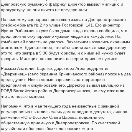
Днепровскую бумажную фабрику. Директор вызвал милицию и
прокуратуру, но они ничего не предприняли.
По похожему сценарию произошел захват и Днепропетровского
хлебокомбината № 2 по улице Ростовской, 141. Его директор
Ирина Рыбальченко уже была дома, когда охрана сообщила, что
предприятие оккупировано чужими людьми в камуфляже. На
комбинат ей попасть не удалось. Захватчики назвались охранным
агентством. Единственное, что объяснили захватчики директору -
это то, что завтра в 9:00 будут юристы, и с ними ей нужно будет
говорить. Милицию «охранники» на территорию не пустили.
Рассказ Анатолия Ещенко, директора Агропредприятия
«Дзержинец» (село Украинка Криничанского района) похож на два
предыдущих. Неизвестные ворвались на территорию
предприятия и оккупировали его. Директор вызвал милицию из
РОВД Баглейского района Днепродзержинска, но ему ответили,
что это новые хозяева.
Напомним, что в мае текущего года неизвестные с завидной
регулярностью пытались сжечь дом народного депутата, лидера
движения «Юго-Восток» Олега Царева, подожгли его
общественную приемную в Днепропетровске. По счастливой
случайности обошлось без человеческих жертв.