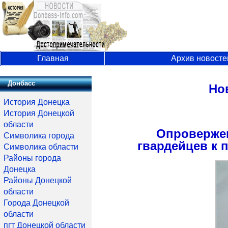
Главная
Архив новосте
Донбасс
Но
История Донецка
История Донецкой
области
Опроверже
Символика города
гвардейцев к 
Символика области
Районы города
Донецка
Районы Донецкой
области
Города Донецкой
области
пгт Донецкой области