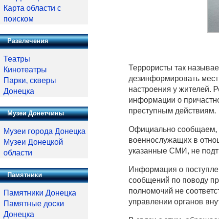
Карта области с
поиском
Развлечения
Театры
Террористы так называ
Кинотеатры
дезинформировать мест
Парки, скверы
настроения у жителей. Р
Донецка
информации о причастно
преступным действиям.
Музеи Донетчины
Официально сообщаем, 
Музеи города Донецка
военнослужащих в отнош
Музеи Донецкой
указанные СМИ, не под
области
Информация о поступле
Памятники
сообщений по поводу 
полномочий не соответст
Памятники Донецка
управлении органов вну
Памятные доски
Донецка