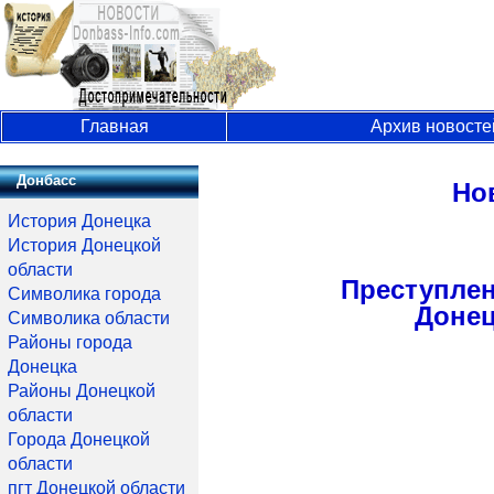
Главная
Архив новосте
Донбасс
Но
История Донецка
История Донецкой
области
Преступлен
Символика города
Донец
Символика области
Районы города
Донецка
Районы Донецкой
области
Города Донецкой
области
пгт Донецкой области