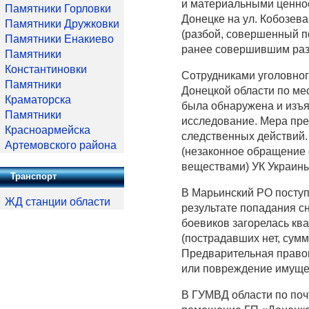
и материальными ценно
Памятники Горловки
Донецке на ул. Кобозева
Памятники Дружковки
(разбой, совершенный п
Памятники Енакиево
ранее совершившим разб
Памятники
Константиновки
Сотрудниками уголовног
Памятники
Донецкой области по ме
Краматорска
была обнаружена и изъя
Памятники
исследование. Мера пре
Красноармейска
следственных действий. 
Артемовского района
(незаконное обращение
веществами) УК Украины
Транспорт
В Марьинский РО поступ
ЖД станции области
результате попадания с
боевиков загорелась ква
(пострадавших нет, сум
Предварительная правов
или повреждение имущес
В ГУМВД области по поч