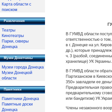
Карта области с
поиском
Развлечения
ГУ
Театры
В ГУМВД области поступ
Кинотеатры
ответственностью о том
Парки, скверы
в г. Донецке на ул. Кир
Донецка
др.), которые принадлеж
ч. 3 (разбой, соединен
Музеи Донетчины
хранилище) УК Украины.
Музеи города Донецка
В ГУМВД области обратил
Музеи Донецкой
Партизанском в Киевско
области
350» завладели ее день
Предварительная правова
Памятники
предварительному сгово
или бандитизм) УК Укра
Памятники Донецка
Памятные доски
Члены незаконного воо
Донецка