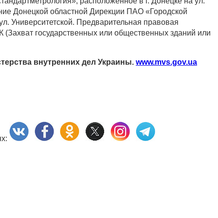
андартметрология», расположенное в г. Донецке на ул.
ние Донецкой областной Дирекции ПАО «Городской
ул. Университетской. Предварительная правовая
УК (Захват государственных или общественных зданий или
терства внутренних дел Украины.
www.mvs.gov.ua
ях: