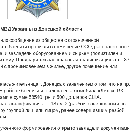
МВД Украины в Донецкой области
ило сообщение из общества с ограниченной
, что боевики проникли в помещение ООО, расположенное
ова, и завладели оборудованием и сырьем (полиэтилен и
ат ему. Предварительная правовая квалификация - ст. 187
ный с проникновением в жилье, другое помещение или
ась жительница г. Донецка с заявлением о том, что на пр.
м районе боевики из салона ее автомобиля «Лексус RX-
гами в сумме 53540 грн. и 500 долларов США.
я квалификация - ст. 187 ч. 2 (разбой, совершенный по
ру группой лиц, или лицом, ранее совершившим разбой
ины.
руженного формирования открыто завладели документами