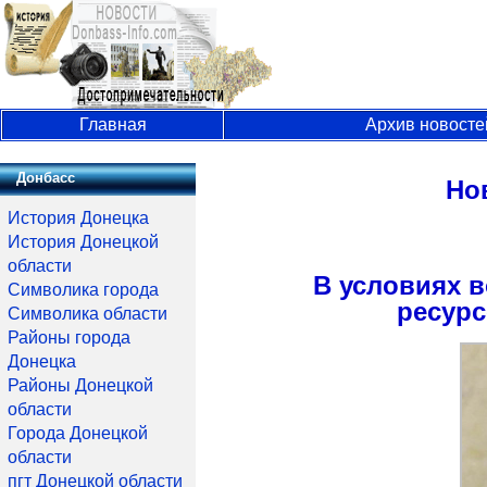
Главная
Архив новосте
Донбасс
Но
История Донецка
История Донецкой
области
В условиях 
Символика города
ресурс
Символика области
Районы города
Донецка
Районы Донецкой
области
Города Донецкой
области
пгт Донецкой области