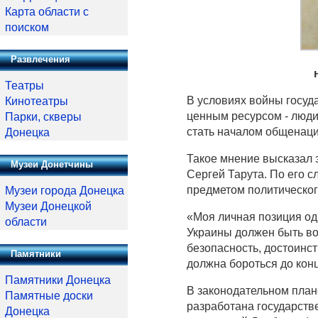
Карта области с
поиском
Развлечения
Театры
В условиях войны госуда
Кинотеатры
ценным ресурсом - люди
Парки, скверы
стать началом общенаци
Донецка
Такое мнение высказал 
Музеи Донетчины
Сергей Тарута. По его с
предметом политическог
Музеи города Донецка
Музеи Донецкой
«Моя личная позиция од
области
Украины должен быть во
безопасность, достоинс
Памятники
должна бороться до конц
Памятники Донецка
В законодательном план
Памятные доски
разработана государств
Донецка