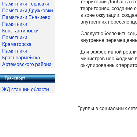
территорий Донбасса (
Памятники Горловки
территориях, создание 
Памятники Дружковки
в зоне оккупации, созд
Памятники Енакиево
внутренних переселенцев 
Памятники
Константиновки
Следует обеспечить со
Памятники
внутренне перемещенны
Краматорска
Памятники
Для эффективной реализа
Красноармейска
министров необходимо в
Артемовского района
оккупированных террито
Транспорт
ЖД станции области
Группы в социальных сет