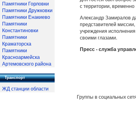
Памятники Горловки
с территории, временно
Памятники Дружковки
Памятники Енакиево
Александр Замиралов д
Памятники
представителей миссии, 
Константиновки
учреждения исполнения 
Памятники
своими глазами.
Краматорска
Пресс - служба управ
Памятники
Красноармейска
Артемовского района
Транспорт
ЖД станции области
Группы в социальных сет