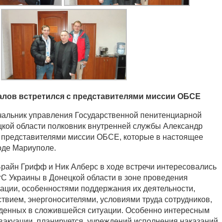
алов встретился с представителями миссии ОБСЕ
ачальник управления Государственной пенитенциарной
кой области полковник внутренней службы Александр
 представителями миссии ОБСЕ, которые в настоящее
оде Мариуполе.
райн Грифф и Ник Алберс в ходе встречи интересовались
С Украины в Донецкой области в зоне проведения
ации, особенностями поддержания их деятельности,
твием, энергоносителями, условиями труда сотрудников,
денных в сложившейся ситуации. Особенно интересным
эвакуации, планируется, учреждений исполнения наказаний