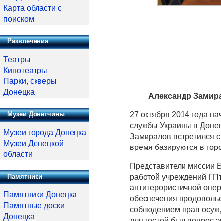
Карта области с
поиском
Развлечения
Театры
Кинотеатры
Парки, скверы
Донецка
Александр Замир
Музеи Донетчины
27 октября 2014 года н
службы Украины в Донец
Музеи города Донецка
Замиралов встретился с
Музеи Донецкой
время базируются в гор
области
Представители миссии Б
Памятники
работой учреждений ГПт
антитерористичной опер
Памятники Донецка
обеспечения продовольс
Памятные доски
соблюдением прав осуж
Донецка
для гостей был вопрос 