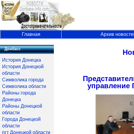
Главная
Архив новосте
Донбасс
Но
История Донецка
История Донецкой
области
Представител
Символика города
управление 
Символика области
Районы города
Донецка
Районы Донецкой
области
Города Донецкой
области
пгт Донецкой области