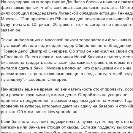
На оккупированных территориях Донбасса боевики начали печата
фальшивые деньги, чтобы совершать социальные выплаты. Об эт
днях сообщил председатель Луганской обладминистрации Геннад
Москаль. "Они привезли из РФ станки для печатания фальшивой г
Будут печатать 10 гривен, 20 гривен - то, что сегодня не проверяетс
заявил он.
Также информацию о массовой печати террористами фальшивых 
Луганской области подтвердил лидер Общественного объединени
"Правое дело" Дмитрий Снегирев. Об этом он написал на своей с
в Facebook. По его словам, милиция Новой Каховки изъяла у мест
бизнесмена тридцать шесть тысяч фальшивых гривен, которые тот
пытался сдать в банк. “Мужчина пояснил, что фальшивками с ним
рассчитались за реализованные овощи, а следы покупателей веду
Луганщину”, - сообщил Снегирев.
Паниковать еще не время, но внимательность стоит проявить, ос
при расчете крупными суммами денег. Старайтесь на улицах не
принимать предложения о размене крупных денег на мелкие. Тща
проверяйте купюры, которыми дают как сдачу на базарах и стихи
рынках. Об этом пишет kiev.vgorode.ua.
Если банкнота выглядит подозрительно, лучше тут же вернуть ее к
магазина или банка не отходя от кассы. Если же подделку вы обн
уже в кошельке, то действуйте осторожно. Согласно инструкции На