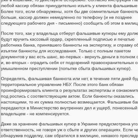
любой кассир обязан принудительно изъять у клиента фальшивые 
Более того, если обнаружены, хотя бы две сомнительные банкнот
больше, кассир должен немедленно по телефону (и не позднее
следующего рабочего дня - письменно) сообщить об этом в мили
После того, как у владельца отберут фальшивые купюры ему дол
будут вручить кассовый ордер, скрепленный подписью и печатью
работника банка, принявшего банкноты на экспертизу, и справку о
изъятии банкноты для исследования. Только с полным пакетом
документов у вас есть шанс, во-первых - вернуть деньги в полном
и, во-вторых - оградить себя от подозрений правоохранительных о
умышленном преступлении (попытке сбыта фальшивых купюр).
Определять, фальшивая банкнота или нет, в течение пяти дней бу
территориальное управление НБУ. После этого банк обязан
проинформировать клиента о результатах экспертизы и ознакомит
под роспись с соответствующим актом. Если банкноты оказались
настоящими, то их сумма полностью возмещается. Фальшивые ба
передаются в Министерство внутренних дел и ущерб, понесенный
владельцем - не компенсируется.
Даже за хранение фальшивых купюр в Украине предусмотрена уг
ответственность, не говоря уж о сбыте и других операциях. Если ч
обнаружив подделку, сам обратился в милицию, никакого преслед