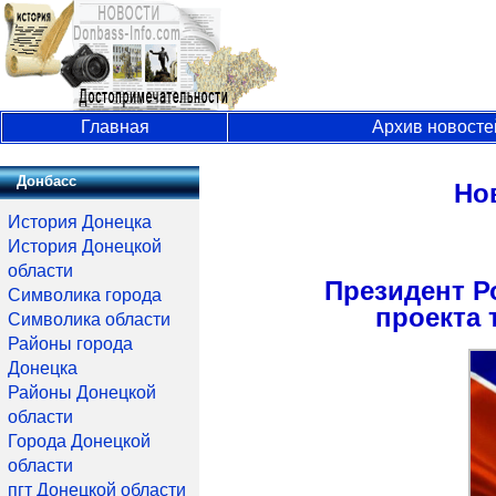
Главная
Архив новосте
Донбасс
Но
История Донецка
История Донецкой
области
Президент Ро
Символика города
проекта 
Символика области
Районы города
Донецка
Районы Донецкой
области
Города Донецкой
области
пгт Донецкой области