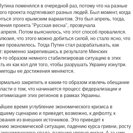
Путина поменялся в очередной раз, потому что на разные
ого проекта подтягивают разных людей. Был момент, когда
иться этого крымским вариантом. Это был апрель, тогда,
ения проекта "Русская весна", прозвучала
апреля. Потом выяснилось, что этот способ провалился.
люзия, что этого можно добиться силой, но стало ясно, что
же провалилось. Тогда Путин стал разрабатывать, как
т: временно закрепившись в результате Минских
м-то образом немного стабилизировав ситуацию в этих
ть их как кол для того, чтобы разрушать Украину изнутри.
 методы ее достижения меняются.
рмально закрепить и каким-то образом извлечь обещание
ласти о том, что начинается процесс федерализации и
гитимизация этих регионов в рамках Украины.
жайшее время углубление экономического кризиса в
дшему сценарию и приведет, возможно, к дефолту, к
ания из внешних источников. Это приведет к
нию экономической ситуации, падению курса гривни, росту
 экономического спада, падению уровня жизни. А за ним