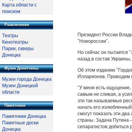
Карта области с
поиском
Развлечения
Президент России Влади
Театры
"Новороссии".
Кинотеатры
Парки, скверы
Но сейчас он пытается 
Донецка
назад в состав Украины,
Музеи Донетчины
Об этом изданию "Гордо
Илларионов. Приводим 
Музеи города Донецка
Музеи Донецкой
"У меня есть ощущение, 
области
самым не сливая, а усил
эти так называемые респ
Памятники
начать его излюбленный
смогут показать эти два
Памятники Донецка
страны. Задача Путина –
Памятные доски
сепаратистов добиться 
Донецка