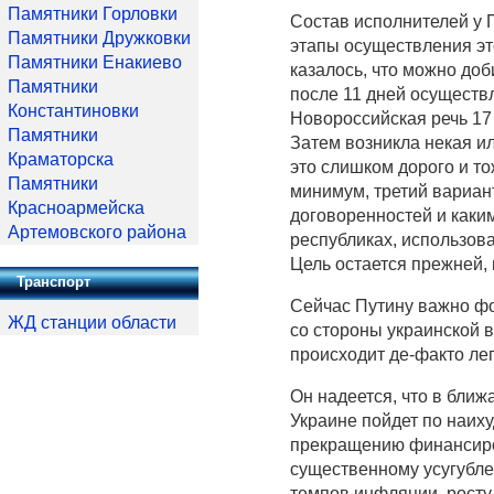
Памятники Горловки
Состав исполнителей у 
Памятники Дружковки
этапы осуществления эт
Памятники Енакиево
казалось, что можно доб
Памятники
после 11 дней осуществл
Константиновки
Новороссийская речь 17 
Памятники
Затем возникла некая ил
Краматорска
это слишком дорого и то
Памятники
минимум, третий вариан
Красноармейска
договоренностей и каки
Артемовского района
республиках, использова
Цель остается прежней,
Транспорт
Сейчас Путину важно фо
ЖД станции области
со стороны украинской в
происходит де-факто ле
Он надеется, что в бли
Украине пойдет по наиху
прекращению финансиров
существенному усугубле
темпов инфляции, росту