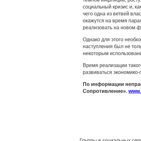
социальный кризис и, ка
чего одна из ветвей влас
окажутся на время пара
реализовать на новом ф
Однако для этого необх
наступления был не толь
некоторым использован
Время реализации такого 
развиваться экономико-п
По информации непра
Сопротивление».
www.
Группы в социальных сет