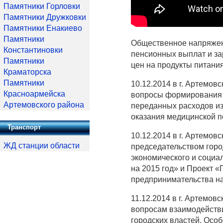
Памятники Горловки
Памятники Дружковки
Памятники Енакиево
Памятники
Общественное напряжен
Константиновки
пенсионных выплат и за
Памятники
цен на продукты питани
Краматорска
Памятники
10.12.2014 в г. Артемов
Красноармейска
вопросы формирования м
Артемовского района
переданных расходов из
оказания медицинской 
Транспорт
10.12.2014 в г. Артемов
ЖД станции области
председательством горо
экономического и социа
на 2015 год» и Проект 
предпринимательства на
11.12.2014 в г. Артемов
вопросам взаимодействи
городских властей. Осо