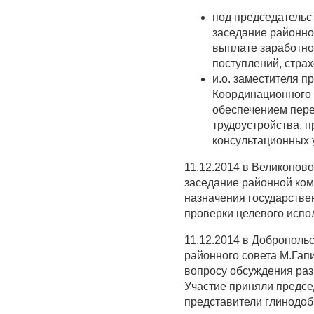
под председательс
заседание районно
выплате заработно
поступлений, стра
и.о. заместителя 
Координационного 
обеспечением пере
трудоустройства, 
консультационных у
11.12.2014 в Великонов
заседание районной ком
назначения государств
проверки целевого испо
11.12.2014 в Доброполь
районного совета М.Гап
вопросу обсуждения раз
Участие приняли предсе
представители глинодо