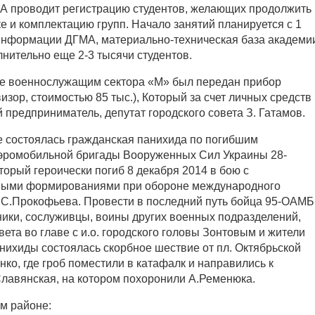
А проводит регистрацию студентов, желающих продолжить
ке и комплектацию групп. Начало занятий планируется с 1
информации ДГМА, материально-техническая база академи
нительно еще 2-3 тысячи студентов.
оле военнослужащим сектора «М» был передан прибор
изор, стоимостью 85 тыс.), Который за счет личных средств
предприниматель, депутат городского совета З. Гатамов.
ке состоялась гражданская панихида по погибшим
эромобильной бригады Вооруженных Сил Украины 28-
торый героически погиб 8 декабря 2014 в бою с
ными формированиями при обороне международного
 С.Прокофьева. Провести в последний путь бойца 95-ОАМБ
ники, сослуживцы, воины других военных подразделений,
вета во главе с и.о. городского головы Зонтовым и жители
анихиды состоялась скорбное шествие от пл. Октябрьской
ко, где гроб поместили в катафалк и направились к
Славянская, на котором похоронили А.Ременюка.
ом районе: