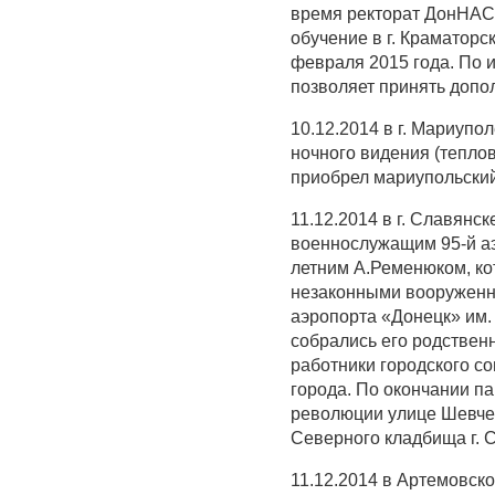
время ректорат ДонНАС
обучение в г. Краматорс
февраля 2015 года. По 
позволяет принять допол
10.12.2014 в г. Мариуп
ночного видения (теплов
приобрел мариупольский 
11.12.2014 в г. Славянс
военнослужащим 95-й а
летним А.Ременюком, ко
незаконными вооружен
аэропорта «Донецк» им.
собрались его родствен
работники городского со
города. По окончании п
революции улице Шевчен
Северного кладбища г. 
11.12.2014 в Артемовск