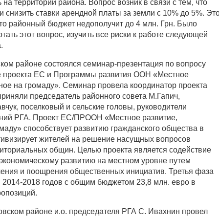
 на территории района. Вопрос возник в связи с тем, что
 снизить ставки арендной платы за земли с 10% до 5%. Эт
что районный бюджет недополучит до 4 млн. Грн. Было
ать этот вопрос, изучить все риски к работе следующей
.
ском районе состоялся семинар-презентация по вопросу
азе проекта ЕС и Программы развития ООН «Местное
ное на громаду». Семинар провела координатор проекта
приняли председатель районного совета М.Гапич,
вчук, поселковый и сельские головы, руководители
ений РГА. Проект ЕС/ПРООН «Местное развитие,
маду» способствует развитию гражданского общества в
ктивизирует жителей на решение насущных вопросов
иториальных общин. Целью проекта является содействие
экономическому развитию на местном уровне путем
ения и поощрения общественных инициатив. Третья фаза
 2014-2018 годов с общим бюджетом 23,8 млн. евро в
ропозиций.
овском районе и.о. председателя РГА С. Ивахнин провел