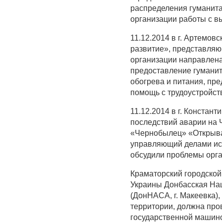
распределения гуманитар
организации работы с 
11.12.2014 в г. Артемов
развитие», представля
организации направлен
предоставление гуманит
обогрева и питания, пр
помощь с трудоустройст
11.12.2014 в г. Констан
последствий аварии на
«Чернобылец» «Открывае
управляющий делами исп
обсудили проблемы орга
Краматорский городской 
Украины Донбасская На
(ДонНАСА, г. Макеевка)
территории, должна про
государственной машино