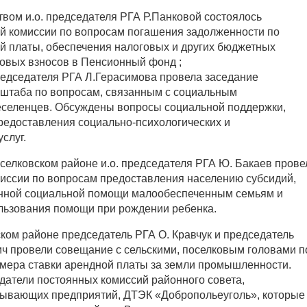
твом и.о. председателя РГА Р.Панковой состоялось
й комиссии по вопросам погашения задолженности по
й платы, обеспечения налоговых и других бюджетных
ховых взносов в Пенсионный фонд ;
председателя РГА Л.Герасимова провела заседание
штаба по вопросам, связанным с социальным
селенцев. Обсуждены вопросы социальной поддержки,
предоставления социально-психологических и
слуг.
оселковском районе и.о. председателя РГА Ю. Бакаев прове
иссии по вопросам предоставления населению субсидий,
енной социальной помощи малообеспеченным семьям и
льзования помощи при рождении ребенка.
ском районе председатель РГА О. Кравчук и председатель
ич провели совещание с сельскими, поселковым головами п
мера ставки арендной платы за земли промышленности.
датели постоянных комиссий районного совета,
бывающих предприятий, ДТЭК «Добропольеуголь», которые