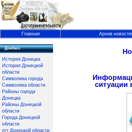
Главная
Архив новосте
Донбасс
Но
История Донецка
История Донецкой
области
Информаци
Символика города
ситуации 
Символика области
Районы города
Донецка
Районы Донецкой
области
Города Донецкой
области
пгт Донецкой области