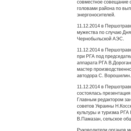
совместное совещание с
головами района по вып
энергоносителей.
11.12.2014 в Першотра
мужества по случаю Дня
Чернобыльской АЭС.
11.12.2014 в Першотрав
при РГА под председате
аппарата РГА В.Дороган
мастер производственно
автодора С. Ворошилин.
11.12.2014 в Першотрав
состоялась презентация
Главным редактором зан
советов Украины Н.Косс
культуры и туризма РГА
В.Памазан, сельское об
Руководители органов 