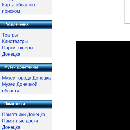
Карта области с
поиском
Развлечения
Театры
Кинотеатры
Парки, скверы
Донецка
Музеи Донетчины
Музеи города Донецка
Музеи Донецкой
области
Памятники
Памятники Донецка
Памятные доски
Донецка