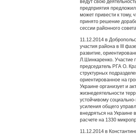
ведут свою деятельность
предприятия предложили
может привести к тому, 
принято решение доработ
сессии районного совета
11.12.2014 в Доброполь
участия района в III ф
развитие, ориентирован
Л.Шинкаренко. Участие 
председатель РГА О. Кра
структурных подраздел
ориентированное на гро
Украине организует и а
жизнедеятельности терр
устойчивому социально-
усиления общего управл
внедряться на Украине в
расчете на 1330 микроп
11.12.2014 в Константин