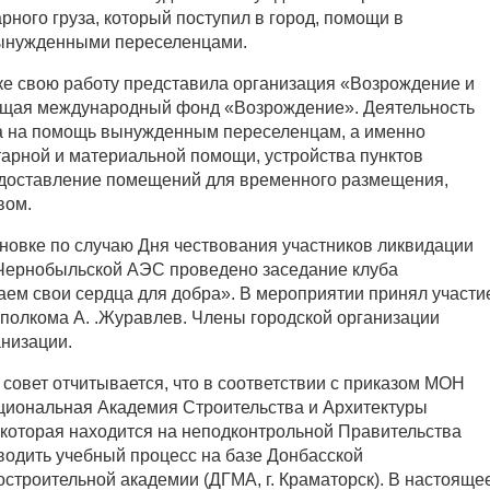
ного груза, который поступил в город, помощи в
вынужденными переселенцами.
ске свою работу представила организация «Возрождение и
ющая международный фонд «Возрождение». Деятельность
а на помощь вынужденным переселенцам, а именно
арной и материальной помощи, устройства пунктов
едоставление помещений для временного размещения,
вом.
тиновке по случаю Дня чествования участников ликвидации
 Чернобыльской АЭС проведено заседание клуба
м свои сердца для добра». В мероприятии принял участи
олкома А. .Журавлев. Члены городской организации
низации.
совет отчитывается, что в соответствии с приказом МОН
циональная Академия Строительства и Архитектуры
, которая находится на неподконтрольной Правительства
водить учебный процесс на базе Донбасской
строительной академии (ДГМА, г. Краматорск). В настояще