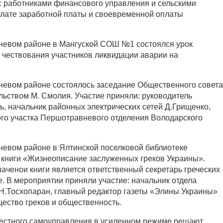
 работниками финансового управления и сельскими
лате заработной платы и своевременной оплаты
вневом районе в Мангуской СОШ №1 состоялся урок
 чествования участников ликвидации аварии на
невом районе состоялось заседание Общественного совета
льством М. Смолия. Участие приняли: руководитель
ь, начальник районных электрических сетей Д.Грищенко,
го участка Першотравневого отделения Володарского
невом районе в Ялтинской поселковой библиотеке
 книги «Жизнеописание заслуженных греков Украины».
аченои книги является ответственный секретарь греческих
е. В мероприятии приняли участие: начальник отдела
 Н.Тосхопаран, главный редактор газеты «Элины Украины»
щество греков и общественность.
местного самоуправления в усиленном режиме решают