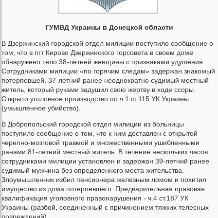
ГУМВД Украины в Донецкой области
В Дзержинский городской отдел милиции поступило сообщение о
том, что в пгт Кирово Дзержинского горсовета в своем доме
обнаружено тело 38-летней женщины с признаками удушения.
Сотрудниками милиции «по горячим следам» задержан знакомый
потерпевшей, 37-летний ранее неоднократно судимый местный
житель, который руками задушил свою жертву в ходе ссоры.
Открыто уголовное производство по ч.1 ст.115 УК Украины
(умышленное убийство).
В Добропольский городской отдел милиции из больницы
поступило сообщение о том, что к ним доставлен с открытой
черепно-мозговой травмой и множественными ушибленными
ранами 81-летний местный житель. В течение нескольких часов
сотрудниками милиции установлен и задержан 39-летний ранее
судимый мужчина без определенного места жительства.
Злоумышленник избил пенсионера железным ломом и похитил
имущество из дома потерпевшего. Предварительная правовая
квалификация уголовного правонарушения - ч.4 ст.187 УК
Украины (разбой, соединенный с причинением тяжких телесных
повреждений).