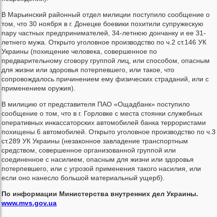
В Марьинский районный отдел милиции поступило сообщение о
том, что 30 ноября в г. Донецке боевики похитили супружескую
пару частных предпринимателей, 34-летнюю дончанку и ее 31-
летнего мужа. Открыто уголовное производство по ч.2 ст.146 УК
Украины (похищение человека, совершенное по
предварительному сговору группой лиц, или способом, опасным
для жизни или здоровья потерпевшего, или такое, что
сопровождалось причинением ему физических страданий, или с
применением оружия).
В милицию от представителя ПАО «Ощадбанк» поступило
сообщение о том, что в г. Горловке с места стоянки служебных
оперативных инкассаторских автомобилей банка террористами
похищены 6 автомобилей. Открыто уголовное производство по ч.3
ст.289 УК Украины (незаконное завладение транспортным
средством, совершенное организованной группой или
соединенное с насилием, опасным для жизни или здоровья
потерпевшего, или с угрозой применения такого насилия, или
если оно нанесло большой материальный ущерб).
По информации Министерства внутренних дел Украины.
www.mvs.gov.ua