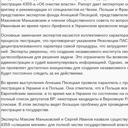
люстрации 4359-а «Об очистке власти». Рапорт дает экспертную о
критику и рекомендации от специалистов из Чехии, Польши и Фра
представлен экспертом фонда Агнешкой Пясецкой, представител
Максимом Маньковским и членом общественного совета по вопро
Ивановым во время пресс-брифинга в Украинском кризисном меди
Основные замечания экспертов касаются коллективного характера
процессе люстрации, что противоречат указаниям Резолюции ПАСЕ
децентрализованного характера самой процедуры, что затрудняе
ней. Эксперты уверенны, что создание независимого института лю
целесообразным для решения задачи. Это ограничило бы возможн
администрации и судей манипулировать информацией. Однако, эк
не проявляет достаточно инициативы для создания независимого 
будет постоянно следить за ее действиями.
Во время выступления Агнешка Пясецкая провела параллель с пр
люстрации в Украине и в Польше. Она отметила, что в Польше вс
Европейским законом, в то время как в Украине по состоянию на 
полный список депутатов ВР; некоторые кандидаты в Верховную Р
спискам. В этом эксперты видят большую проблему для проведен
люстрации в государстве.
Эксперты Максим Маньковский и Сергей Иванов назвали существ
4359 «слишком мягким» для полной чистки государственной власт