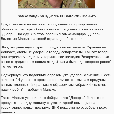
замкомандира «Днепр-1» Валентин Манько
Представители незаконных вооруженных формирований
обменяли шестерых бойцов полка специального назначения
"Днепр-1" на еду. Об этом сообщил замкомандира "Днепр-1"
Валентин Манько на своей странице в Facebook.
"Каждый день едут фуры с продуктами питания из Украины на
Донбасс, чтобы не умерли с голоду сепаратисты. Так вот теперь
они перестанут ездить, и кормить вас господин Захарченко пока
вы не отдадите нам наших людей, как и было, договорено ранее",
- отметил он.
Подчеркнул, что подобным образом уже удалось обменять шесть
человек. "И у нас это прекрасно получается, мы вам продукты, а
вы нам пленных. Вчера, таким образом мы забрали 6 человек,
наших ребят", - добавил Манько.
Также Манько уточнил, что бойцы полка "Днепр-1" больше не
пропустят ни одну машину с гуманитарной помощью на
территорию, подконтрольную ДНР, пока они не освободят всех
пленных.