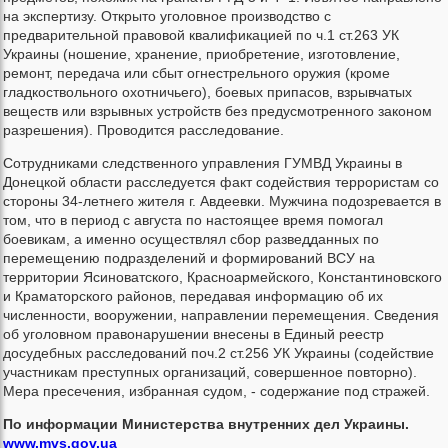
на экспертизу. Открыто уголовное производство с
предварительной правовой квалификацией по ч.1 ст.263 УК
Украины (ношение, хранение, приобретение, изготовление,
ремонт, передача или сбыт огнестрельного оружия (кроме
гладкоствольного охотничьего), боевых припасов, взрывчатых
веществ или взрывных устройств без предусмотренного законом
разрешения). Проводится расследование.
Сотрудниками следственного управления ГУМВД Украины в
Донецкой области расследуется факт содействия террористам со
стороны 34-летнего жителя г. Авдеевки. Мужчина подозревается в
том, что в период с августа по настоящее время помогал
боевикам, а именно осуществлял сбор разведданных по
перемещению подразделений и формирований ВСУ на
территории Ясиноватского, Красноармейского, Константиновского
и Краматорского районов, передавая информацию об их
численности, вооружении, направлении перемещения. Сведения
об уголовном правонарушении внесены в Единый реестр
досудебных расследований поч.2 ст.256 УК Украины (содействие
участникам преступных организаций, совершенное повторно).
Мера пресечения, избранная судом, - содержание под стражей.
По информации Министерства внутренних дел Украины.
www.mvs.gov.ua