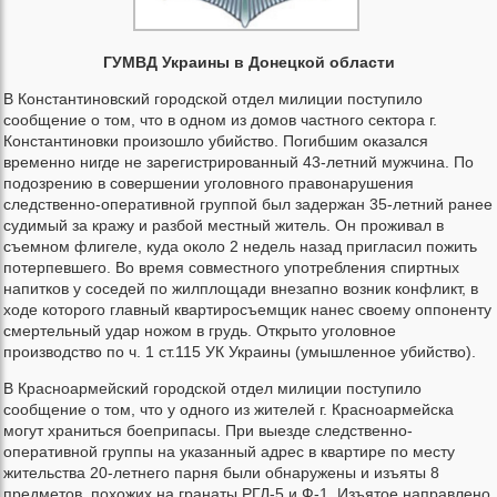
ГУМВД Украины в Донецкой области
В Константиновский городской отдел милиции поступило
сообщение о том, что в одном из домов частного сектора г.
Константиновки произошло убийство. Погибшим оказался
временно нигде не зарегистрированный 43-летний мужчина. По
подозрению в совершении уголовного правонарушения
следственно-оперативной группой был задержан 35-летний ранее
судимый за кражу и разбой местный житель. Он проживал в
съемном флигеле, куда около 2 недель назад пригласил пожить
потерпевшего. Во время совместного употребления спиртных
напитков у соседей по жилплощади внезапно возник конфликт, в
ходе которого главный квартиросъемщик нанес своему оппоненту
смертельный удар ножом в грудь. Открыто уголовное
производство по ч. 1 ст.115 УК Украины (умышленное убийство).
В Красноармейский городской отдел милиции поступило
сообщение о том, что у одного из жителей г. Красноармейска
могут храниться боеприпасы. При выезде следственно-
оперативной группы на указанный адрес в квартире по месту
жительства 20-летнего парня были обнаружены и изъяты 8
предметов, похожих на гранаты РГД-5 и Ф-1. Изъятое направлено