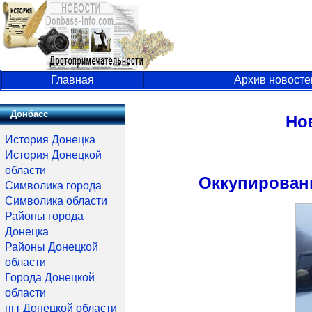
Главная
Архив новосте
Донбасс
Но
История Донецка
История Донецкой
области
Оккупированн
Символика города
Символика области
Районы города
Донецка
Районы Донецкой
области
Города Донецкой
области
пгт Донецкой области