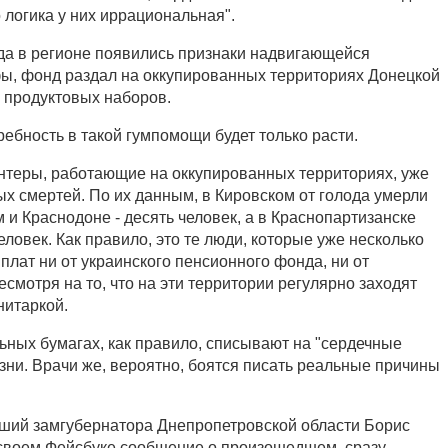
 логика у них иррациональная".
огда в регионе появились признаки надвигающейся
ы, фонд раздал на оккупированных территориях Донецкой
ч продуктовых наборов.
ебность в такой гумпомощи будет только расти.
нтеры, работающие на оккупированных территориях, уже
ых смертей. По их данным, в Кировском от голода умерли
 и Краснодоне - десять человек, а в Краснопартизанске
человек. Как правило, это те люди, которые уже несколько
лат ни от украинского пенсионного фонда, ни от
смотря на то, что на эти территории регулярно заходят
нитаркой.
ьных бумагах, как правило, списывают на "сердечные
зни. Врачи же, вероятно, боятся писать реальные причины
вший замгубернатора Днепропетровской области Борис
своем Фейсбуке сообщение о произошедшем, сразу