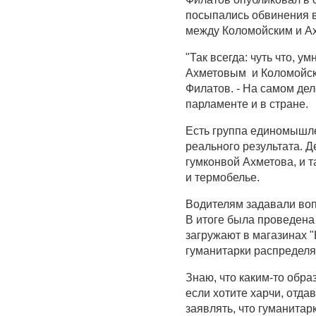
посыпались обвинения в 
между Коломойским и А
"Так всегда: чуть что, у
Ахметовым и Коломойски
Филатов. - На самом дел
парламенте и в стране.
Есть группа единомышле
реального результата. Д
гумконвой Ахметова, и 
и термобелье.
Водителям задавали вопр
В итоге была проведена
загружают в магазинах "
гуманитарки распределя
Знаю, что каким-то обр
если хотите харчи, отда
заявлять, что гуманитар