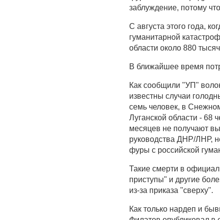
заблуждение, потому что
С августа этого года, к
гуманитарной катастроф
области около 880 тыся
В ближайшее время потр
Как сообщили "УП" воло
известны случаи голодн
семь человек, в Снежном
Луганской области - 68 
месяцев не получают вып
руководства ДНР/ЛНР, не
фуры с российской гума
Такие смерти в официал
приступы" и другие боле
из-за приказа "сверху".
Как только нардеп и бы
Филатов опубликовал в 