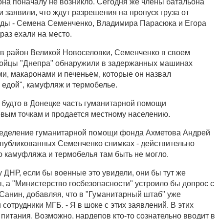
она поначалу не возникло. Сегодня же члены батальона
и заявили, что ждут разрешения на пропуск груза от
ады - Семена Семенченко, Владимира Парасюка и Егора
 раз ехали на место.
в район Великой Новоселовки, Семенченко в своем
бойцы "Днепра" обнаружили в задержанных машинах
ми, макаронами и печеньем, которые он назвал
 едой", камуфляж и термобелье.
 будто в Донецке часть гуманитарной помощи
овым точкам и продается местному населению.
ределение гуманитарной помощи фонда Ахметова Андрей
 опубликованных Семенченко снимках - действительно
о камуфляжа и термобелья там быть не могло.
 ДНР, если бы военные это увидели, они бы тут же
, а "Министерство госбезопасности" устроило бы допрос с
 Санин, добавляя, что в "Гуманитарный штаб" уже
сотрудники МГБ. - Я в шоке с этих заявлений. В этих
 питания. Возможно, нардепов кто-то сознательно вводит в