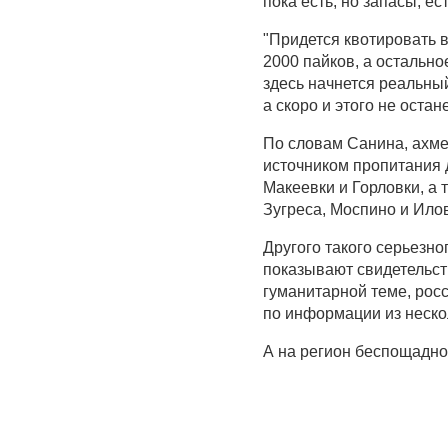
пока есть, но запасы, ес
"Придется квотировать в
2000 пайков, а остальн
здесь начнется реальный
а скоро и этого не остане
По словам Санина, ахм
источником пропитания 
Макеевки и Горловки, а
Зугреса, Моспино и Ило
Другого такого серьезно
показывают свидетельст
гуманитарной теме, росс
по информации из неско
А на регион беспощадно