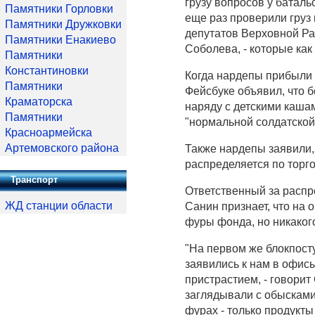
грузу вопросов у баталь
Памятники Горловки
еще раз проверили груз 
Памятники Дружковки
депутатов Верховной Р
Памятники Енакиево
Соболева, - которые как
Памятники
Константиновки
Когда нардепы прибыли 
Памятники
Фейсбуке объявил, что 
Краматорска
наряду с детскими каша
Памятники
"нормальной солдатской
Красноармейска
Артемовского района
Также нардепы заявили,
распределяется по торг
Транспорт
Ответственный за расп
ЖД станции области
Санин признает, что на
фуры фонда, но никаког
"На первом же блокпосту
заявились к нам в офисы
пристрастием, - говорит
заглядывали с обысками 
фурах - только продукты