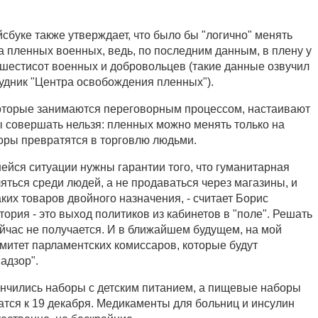
.
сбуке также утверждает, что было бы "логично" менять
 пленных военных, ведь, по последним данным, в плену у
шестисот военных и добровольцев (такие данные озвучил
удник "Центра освобождения пленных").
оторые занимаются переговорным процессом, настаивают
ы совершать нельзя: пленных можно менять только на
оры превратятся в торговлю людьми.
ейся ситуации нужны гарантии того, что гуманитарная
яться среди людей, а не продаваться через магазины, и
ких товаров двойного назначения, - считает Борис
ория - это выход политиков из кабинетов в "поле". Решать
йчас не получается. И в ближайшем будущем, на мой
омитет парламентских комиссаров, которые будут
адзор".
ончились наборы с детским питанием, а пищевые наборы
атся к 19 декабря. Медикаменты для больниц и инсулин