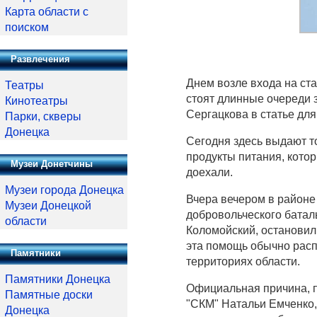
Карта области с
поиском
Развлечения
Днем возле входа на ста
Театры
стоят длинные очереди 
Кинотеатры
Сергацкова в статье дл
Парки, скверы
Донецка
Сегодня здесь выдают т
продукты питания, кото
Музеи Донетчины
доехали.
Музеи города Донецка
Вчера вечером в районе
Музеи Донецкой
добровольческого баталь
области
Коломойский, остановил
эта помощь обычно расп
Памятники
территориях области.
Памятники Донецка
Официальная причина, п
Памятные доски
"СКМ" Натальи Емченко,
Донецка