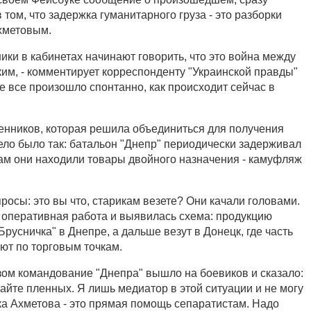
том, что задержка гуманитарного груза - это разборки
хметовым.
мники в кабинетах начинают говорить, что это война между
м, - комментирует корреспонденту "Украинской правды"
е все произошло спонтанно, как происходит сейчас в
нников, которая решила объединиться для получения
ело было так: батальон "Днепр" периодически задерживал
там они находили товары двойного назначения - камуфляж
осы: это вы что, старикам везете? Они качали головами.
 оперативная работа и выявилась схема: продукцию
Брусничка" в Днепре, а дальше везут в Донецк, где часть
ют по торговым точкам.
азом командование "Днепра" вышло на боевиков и сказало:
вайте пленных. Я лишь медиатор в этой ситуации и не могу
ка Ахметова - это прямая помощь сепаратистам. Надо