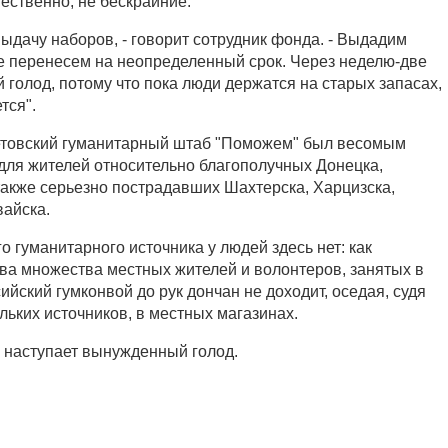
тественно, не бескрайние.
ыдачу наборов, - говорит сотрудник фонда. - Выдадим
ое перенесем на неопределенный срок. Через неделю-две
 голод, потому что пока люди держатся на старых запасах,
тся".
етовский гуманитарный штаб "Поможем" был весомым
для жителей относительно благополучных Донецка,
 также серьезно пострадавших Шахтерска, Харцизска,
вайска.
го гуманитарного источника у людей здесь нет: как
ва множества местных жителей и волонтеров, занятых в
ийский гумконвой до рук дончан не доходит, оседая, судя
льких источников, в местных магазинах.
 наступает вынужденный голод.