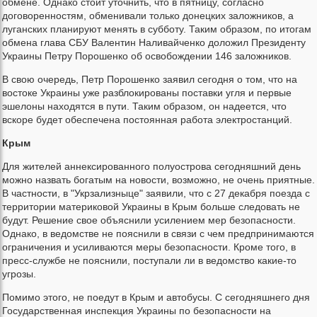
обмене. Однако стоит уточнить, что в пятницу, согласно
договоренностям, обменивали только донецких заложников, а
луганских планируют менять в субботу. Таким образом, по итогам
обмена глава СБУ Валентин Наливайченко доложил Президенту
Украины Петру Порошенко об освобождении 146 заложников.
В свою очередь, Петр Порошенко заявил сегодня о том, что на
востоке Украины уже разблокированы поставки угля и первые
эшелоны находятся в пути. Таким образом, он надеется, что
вскоре будет обеспечена постоянная работа электростанций.
Крым
Для жителей аннексированного полуострова сегодняшний день
можно назвать богатым на новости, возможно, не очень приятные.
В частности, в "Укрзализныце" заявили, что с 27 декабря поезда с
территории материковой Украины в Крым больше следовать не
будут. Решение свое объяснили усилением мер безопасности.
Однако, в ведомстве не пояснили в связи с чем предпринимаются
ограничения и усиливаются меры безопасности. Кроме того, в
пресс-службе не пояснили, поступали ли в ведомство какие-то
угрозы.
Помимо этого, не поедут в Крым и автобусы. С сегодняшнего дня
Государственная инспекция Украины по безопасности на