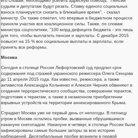
его словам, необходимо усилить адресную помощь. "Пенсии
судьям и депутатам будут резать. Ставку единого социальных
взноса планируется снизить в ближайшее время", - сказал
министр. Он также отметил, что впервые в бюджетном процессе
приняли участие все коалиционное силы. Также, по словам
министра соцполитики, "100 млрд дефицита бюджета - это лишь
для того, чтобы выплатить пенсии и зарплаты. С декабря 2015
повысят на 15 % все социальные выплаты и зарплаты, если
принять все реформы.
Москва
Сегодня в столице России Лефортовский суд продлил срок
содержания под стражей украинского режиссера Олега Сенцова
до 11 апреля 2015 года. Как известно, режиссера, а также
активистов Александра Кольченко и Алексея Чирния обвиняют в
создании террористического сообщества, совершении терактов,
подготовке к терактам, а также в незаконном приобретении
взрывных устройств на территории аннексированного Крыма.
Страдает Москва уже не первый день от непогоды. В пятницу
утром в Москве остались пробки, вызванные обрушившимся
накануне снегопадом. Накануне в четверг, в столице России были
зафиксированы самые большие заторы за всю историю
наблюдений. Десятибалльные пробки возникли в первой