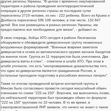
другие регионы Украины. "В целом с временно оккупированной
территории и района проведения антитеррористической
операции в другие регионы страны за последние сутки
переселены 2719 человек, из них - 222 ребенка. Всего из Крыма и
Донбасса переселено 596 108 человек, в том числе, 132 847
детей. Все они размещены в разных регионах Украины, им
предоставлено все необходимое для жизни", - добавил он.
В свою очередь, бойцы АТО сегодня в районе Лисичанска
обнаружили и обезвредили диверсионную группу незаконных
вооруженных формирований. "Военные вовремя заметили
диверсантов и огнем из автоматического оружия загнали бандитов
на минное поле. Группа из 11 террористов была уничтожена. Два
диверсанта взяты в плен", - отметили в штабе АТО. При этом в
штабе уточнили, что есть "неопровержимые доказательства того,
что один из диверсантов является гражданином России, а
остальные проходили подготовку в российских военных лагерях".
Также по итогам проведенной встречи контактной группы в
Минске было согласовано провести сегодня масштабный обмен
пленными по схеме "225 на 150". Впрочем, как выяснилось позже,
на нейтральной территории был произведен обмен по формуле
"222 на 150" группами по 10 человек. В то же время, в
самопровозглашенной ЛНР заявили, что ничего не знают о таком