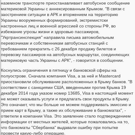
наземном транспорте приостанавливает автобусное сообщение
материковой Украины с аннексированным Крымом. "В связи с
заострением ситуации в АРК и вторжением на территорию
Украины вооруженных формирований, экстремистски
настроенных лиц и военной агрессией со стороны РФ, во
избежание угрозы жизни и здоровью пассажиров,
"Укртрансинспекция" направила письма автомобильным
перевозчикам и собственникам автобусных станций с
требованием прекратить с 26 декабря продажу билетов и
перевозку пассажиров на автобусных маршрутах, соединяющих
материковую часть Украины с АРК", - говорится в сообщении.
Коснулись ограничения в пятницу и банковской сферы на
полуострове. Сначала компания Visa, а за ней и Mastercard
приостановили обслуживание расположенных в Крыму банков. "В
соответствии с санкциями США, введенными против Крыма 19
декабря 2014 года указом номер 13685, Visa в настоящий момент
не может оказывать услуги и предлагать свои продукты в Крыму.
Это означает, что мы больше не можем поддерживать эмиссию и
прием карт в Крыму, а также их обслуживание в банкоматах", -
ответили в компании Visa. Это заявление стало подтверждением
информации от местных жителей, которые пожаловались на то,
что банкоматы "Сбербанка" выдавали ошибку при попытке
провести какую-либо операцию.