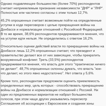
Однако подавляющее большинство (более 70%) респондентов
считает неприемлемым признание независимости "ДНР" и "ЛНР".
Полностью или частично согласны с этим только 12,7%.
45,2% опрошенных считает возможным пойти на определенные
уступки в ходе переговоров с целью прекращения войны на
Донбассе и нормализации отношений с Российской Федерацией.
В то же время, 38,6% респондентов придерживаются мнения, что
на уступки идти нельзя. Не определились с ответом 16,2%.
Относительно оценки действий власти по прекращению войны на
Донбассе лишь 12,2% опрошенных считает, что президент и
правительство делают все от них зависящее, чтобы прекратить
вооруженный конфликт. Треть (33,5%) респондентов
придерживается мнения, что власть для этого "практически ничего
не делает". 48,7% опрошенных склонны думать, что власть "кое-
что делает, но этого явно недостаточно". Нет ответа у 5,6%.
Кроме того, респондентам предложили оценить приемлемость
определенных мер, цель которых - способствовать прекращению
войны на Донбассе и нормализации отношений с Россией. Ни
один из предложенных вариантов не набрал большинства
голосов, при этом чаще других указывались пересмотр
Соглашения об ассоциации с Евросоюзом и создании зоны