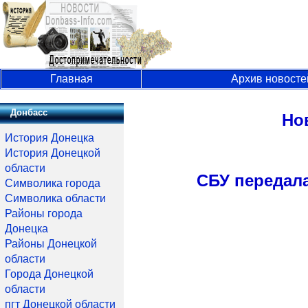
Главная
Архив новосте
Донбасс
Но
История Донецка
История Донецкой
области
СБУ передал
Символика города
Символика области
Районы города
Донецка
Районы Донецкой
области
Города Донецкой
области
пгт Донецкой области