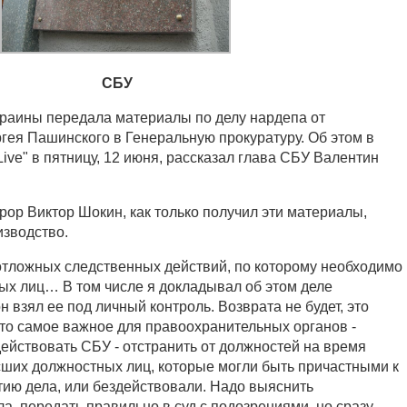
СБУ
раины передала материалы по делу нардепа от
гея Пашинского в Генеральную прокуратуру. Об этом в
ve" в пятницу, 12 июня, рассказал глава СБУ Валентин
рор Виктор Шокин, как только получил эти материалы,
изводство.
отложных следственных действий, по которому необходимо
ых лиц… В том числе я докладывал об этом деле
н взял ее под личный контроль. Возврата не будет, это
что самое важное для правоохранительных органов -
 действовать СБУ - отстранить от должностей на время
ших должностных лиц, которые могли быть причастными к
ию дела, или бездействовали. Надо выяснить
а, передать правильно в суд с подозрениями, но сразу