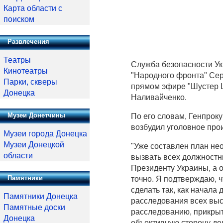
Карта области с
поиском
Развлечения
Театры
Служба безопасности Ук
Кинотеатры
"Народного фронта" Сер
Парки, скверы
прямом эфире "Шустер Li
Донецка
Наливайченко.
Музеи Донетчины
По его словам, Генпроку
возбудил уголовное про
Музеи города Донецка
Музеи Донецкой
"Уже составлен план не
области
вызвать всех должностн
Президенту Украины, а о
Памятники
точно. Я подтверждаю, 
сделать так, как начала
Памятники Донецка
расследования всех выс
Памятные доски
расследованию, прикрыт
Донецка
объективную сторону дел