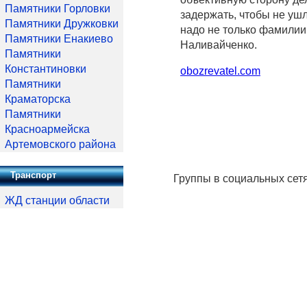
Памятники Горловки
задержать, чтобы не ушл
Памятники Дружковки
надо не только фамилии 
Памятники Енакиево
Наливайченко.
Памятники
Константиновки
obozrevatel.com
Памятники
Краматорска
Памятники
Красноармейска
Артемовского района
Транспорт
Группы в социальных сет
ЖД станции области