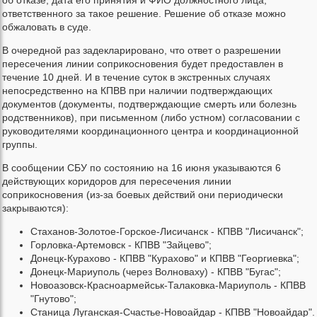
ответственного за такое решение. Решение об отказе можно
обжаловать в суде.
В очередной раз задекларировано, что ответ о разрешении
пересечения линии соприкосновения будет предоставлен в
течение 10 дней. И в течение суток в экстренных случаях
непосредственно на КПВВ при наличии подтверждающих
документов (документы, подтверждающие смерть или болезнь
родственников), при письменном (либо устном) согласовании с
руководителями координационного центра и координационной
группы.
В сообщении СБУ по состоянию на 16 июня указываются 6
действующих коридоров для пересечения линии
соприкосновения (из-за боевых действий они периодически
закрываются):
Стаханов-Золотое-Горское-Лисичанск - КПВВ "Лисичанск";
Горловка-Артемовск - КПВВ "Зайцево";
Донецк-Курахово - КПВВ "Курахово" и КПВВ "Георгиевка";
Донецк-Мариуполь (через Волноваху) - КПВВ "Бугас";
Новоазовск-Красноармейськ-Талаковка-Мариуполь - КПВВ
"Гнутово";
Станица Луганская-Счастье-Новоайдар - КПВВ "Новоайдар".