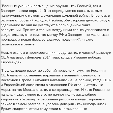
"Военные учения и размещение оружия - как Россией, так и
Западом - стали нормой. Этот период можно назвать самым
напряженным с момента окончания холодной войны. Впрочем, в
отличие от событий холодной войны, обе стороны демонстрируют
сдержанность: они не участвуют в полноценной гонке
вооружений. При этом трения между ними только усиливаются и
свидетельствуют о том, что между РФ и Западом - не маленькая
преграда, а новая фаза во взаимоотношениях", - также
отмечается в отчете.
Новым этапом в противостоянии представители частной разведки
США называют февраль 2014 года, когда в Украине победил
Евромайдан.
"Последующее развитие событий привело к тому, что Россия и
США начали постепенно наращивать военный потенциал в
Восточной Европе. Ситуация накалилась еще больше, когда США
и Европейский союз ввели в отношении РФ ограничительные
меры, на что Москва ответила контрсанкциями. И хотя Россия не
начала и уже, скорее всего, не начнет полномасштабное
вторжение в Украину, агрессивная риторика между сторонами
сейчас в самом разгаре, а уровень доверия - как никогда низок.
Ярким свидетельством тому стали многочисленные