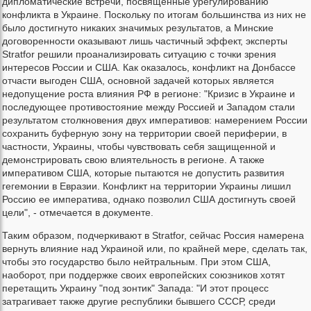
дипломатические встречи, посвященные урегулированию
конфликта в Украине. Поскольку по итогам большинства из них не
было достигнуто никаких значимых результатов, а Минские
договоренности оказывают лишь частичный эффект, эксперты
Stratfor решили проанализировать ситуацию с точки зрения
интересов России и США. Как оказалось, конфликт на Донбассе
отчасти выгоден США, основной задачей которых является
недопущение роста влияния РФ в регионе: "Кризис в Украине и
последующее противостояние между Россией и Западом стали
результатом столкновения двух императивов: намерением России
сохранить буферную зону на территории своей периферии, в
частности, Украины, чтобы чувствовать себя защищенной и
демонстрировать свою влиятельность в регионе. А также
императивом США, которые пытаются не допустить развития
гегемонии в Евразии. Конфликт на территории Украины лишил
Россию ее императива, однако позволил США достигнуть своей
цели", - отмечается в документе.
Таким образом, подчеркивают в Stratfor, сейчас Россия намерена
вернуть влияние над Украиной или, по крайней мере, сделать так,
чтобы это государство было нейтральным. При этом США,
наоборот, при поддержке своих европейских союзников хотят
перетащить Украину "под зонтик" Запада: "И этот процесс
затрагивает также другие республики бывшего СССР, среди