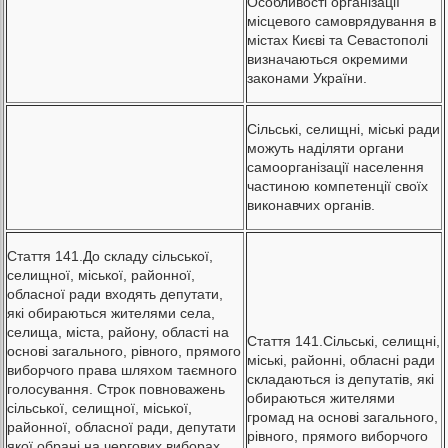
Особливості організації
місцевого самоврядування в
містах Києві та Севастополі
визначаються окремими
законами України.
Сільські, селищні, міські ради
можуть наділяти органи
самоорганізації населення
частиною компетенції своїх
виконавчих органів.
Стаття 141.До складу сільської,
селищної, міської, районної,
обласної ради входять депутати,
які обираються жителями села,
селища, міста, району, області на
Стаття 141.Сільські, селищні,
основі загального, рівного, прямого
міські, районні, обласні ради
виборчого права шляхом таємного
складаються із депутатів, які
голосування. Строк повноважень
обираються жителями
сільської, селищної, міської,
громад на основі загального,
районної, обласної ради, депутати
рівного, прямого виборчого
якої обрані на чергових виборах,