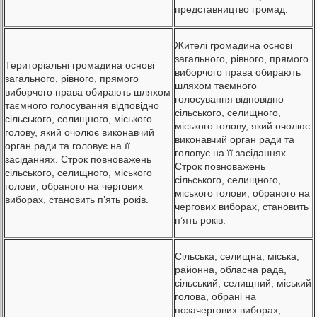
представництво громад.
Жителі громадина основі
загального, рівного, прямого
Територіальні громадина основі
виборчого права обирають
загального, рівного, прямого
шляхом таємного
виборчого права обирають шляхом
голосування відповідно
таємного голосування відповідно
сільського, селищного,
сільського, селищного, міського
міського голову, який очолює
голову, який очолює виконавчий
виконавчий орган ради та
орган ради та головує на її
головує на її засіданнях.
засіданнях. Строк повноважень
Строк повноважень
сільського, селищного, міського
сільського, селищного,
голови, обраного на чергових
міського голови, обраного на
виборах, становить п’ять років.
чергових виборах, становить
п’ять років.
Сільська, селищна, міська,
районна, обласна рада,
сільський, селищний, міський
голова, обрані на
позачергових виборах,