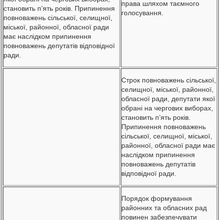
права шляхом таємного
становить п’ять років. Припинення
голосування.
повноважень сільської, селищної,
міської, районної, обласної ради
має наслідком припинення
повноважень депутатів відповідної
ради.
Строк повноважень сільської,
селищної, міської, районної,
обласної ради, депутати якої
обрані на чергових виборах,
становить п’ять років.
Припинення повноважень
сільської, селищної, міської,
районної, обласної ради має
наслідком припинення
повноважень депутатів
відповідної ради.
Порядок формування
районних та обласних рад
повинен забезпечувати