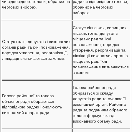
чи відповідного голови, обраних на
ради чи відповідного голови,
чергових виборах.
обраних на чергових
виборах.
Статус сільських, селищних,
міських голів, депутатів
місцевих рад та їхні
Статус голів, депутатів і виконавчих
повноваження, порядок
органів ради та їхні повноваження,
утворення, реорганізації та
порядок утворення, реорганізації,
ліквідації виконавчих органів
ліквідації визначаються законом.
місцевих рад, їхні
повноваження визначаються
законом.
Голова районної ради
обирається зі складу
Голова районної та голова
депутатів ради та очолює її
обласної ради обираються
виконавчий орган. Районна
відповідною радою і очолюють
рада за поданням обраного
виконавчий апарат ради.
голови формує склад
виконавчого органу ради.