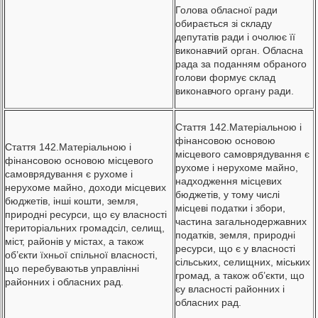
Голова обласної ради
обирається зі складу
депутатів ради і очолює її
виконавчий орган. Обласна
рада за поданням обраного
голови формує склад
виконавчого органу ради.
Стаття 142.Матеріальною і
фінансовою основою
Стаття 142.Матеріальною і
місцевого самоврядування є
фінансовою основою місцевого
рухоме і нерухоме майно,
самоврядування є рухоме і
надходження місцевих
нерухоме майно, доходи місцевих
бюджетів, у тому числі
бюджетів, інші кошти, земля,
місцеві податки і збори,
природні ресурси, що єу власності
частина загальнодержавних
територіальних громадсіл, селищ,
податків, земля, природні
міст, районів у містах, а також
ресурси, що є у власності
об’єкти їхньої спільної власності,
сільських, селищних, міських
що перебуваютьв управлінні
громад, а також об’єкти, що
районних і обласних рад.
єу власності районних і
обласних рад.