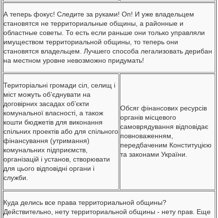
А теперь фокус! Следите за руками! Оп! И уже владельцем
становятся не территориальные общины, а районные и
областные советы. То есть если раньше они только управляли
имуществом территориальной общины, то теперь они
становятся владельцем. Лучшего способа легализовать дерибан
на местном уровне невозможно придумать!
Територіальні громади сіл, селищ і
міст можуть об’єднувати на
договірних засадах об’єкти
Обсяг фінансових ресурсів
комунальної власності, а також
органів місцевого
кошти бюджетів для виконання
самоврядування відповідає
спільних проектів або для спільного
повноваженням,
фінансування (утримання)
передбаченим Конституцією
комунальних підприємств,
та законами України.
організацій і установ, створювати
для цього відповідні органи і
служби.
Куда делись все права территориальной общины?
Действительно, нету территориальной общины - нету прав. Еще