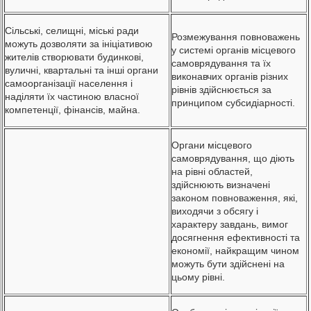
Сільські, селищні, міські ради
Розмежування повноважень
можуть дозволяти за ініціативою
у системі органів місцевого
жителів створювати будинкові,
самоврядування та їх
вуличні, квартальні та інші органи
виконавчих органів різних
самоорганізації населення і
рівнів здійснюється за
наділяти їх частиною власної
принципом субсидіарності.
компетенції, фінансів, майна.
Органи місцевого
самоврядування, що діють
на рівні областей,
здійснюють визначені
законом повноваження, які,
виходячи з обсягу і
характеру завдань, вимог
досягнення ефективності та
економії, найкращим чином
можуть бути здійснені на
цьому рівні.