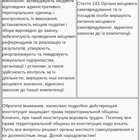
виконання; затверджують бюджети
Стаття 143.Органи місцевого
відповідних адміністративно-
самоврядування та їх
територіальних одиниць і
посадові особи вирішують
контролюють їх виконання;
питання місцевого
встановлюють місцеві податки і
самоврядування, віднесені
збори відповідно до закону;
законом до їх компетенції.
забезпечують проведення місцевих
референдумів та реалізацію їх
результатів; утворюють,
реорганізовують та ліквідовують
комунальні підприємства,
організації і установи, а також
здійснюють контроль за їх
діяльністю; вирішують інші питання
місцевого значення, віднесені
законом до їхньої компетенції.
Обратите внимание, насколько подробно действующая
конституция защищает права территориальной общины.
Конечно, при такой конституции воровать трудно. Поэтому все
права территориальной общины из конституции надо изъять.
Пусть все вопросы решают органы местного самоуправления и
их должностные лица. Долой народовластие!