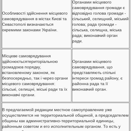
Органами місцевого
самоврядування громади є
Особливості здійснення місцевого
відповідно голова громади -
самоврядування в містах Києві та
сільський, селищний, міський
Севастополі визначаються
голова; рада громади -
окремими законами України.
сільська, селищна, міська
рада; виконавчий орган
ради.
Місцеве самоврядування
здійснюєтьсятериторіальною
Органами місцевого
громадоюв порядку,
самоврядування, що
встановленому законом, як
представляють спільні
безпосередньо, так і через органи
інтереси громад району, є
місцевого самоврядування:
районна рада та її
сільські, селищні, міські ради та їх
виконавчий орган.
виконавчі органи.
В предлагаемой редакции местное самоуправление уже
осуществляется не территориальной общиной, а председателем
общины как административно-территориальной единицы,
районным советом и его исполнительным органом. То есть у