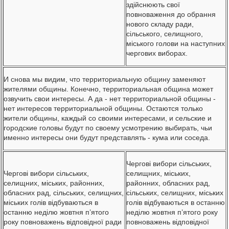
здійснюють свої
повноваження до обрання
нового складу ради,
сільського, селищного,
міського голови на наступних
чергових виборах.
И снова мы видим, что территориальную общину заменяют
жителями общины. Конечно, территориальная община может
озвучить свои интересы. А да - нет территориальной общины -
нет интересов территориальной общины. Остаются только
жители общины, каждый со своими интересами, и сельские и
городские головы будут по своему усмотрению выбирать, чьи
именно интересы они будут представлять - кума или соседа.
Чергові вибори сільських,
Чергові вибори сільських,
селищних, міських,
селищних, міських, районних,
районних, обласних рад,
обласних рад, сільських, селищних,
сільських, селищних, міських
міських голів відбуваються в
голів відбуваються в останню
останню неділю жовтня п’ятого
неділю жовтня п’ятого року
року повноважень відповідної ради
повноважень відповідної