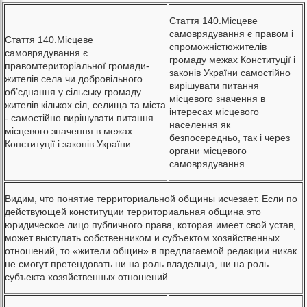
Стаття 140.Місцеве
самоврядування є правом і
Стаття 140.Місцеве
спроможністюжителів
самоврядування є
громаду межах Конституції і
правомтериторіальної громади-
законів України самостійно
жителів села чи добровільного
вирішувати питання
об’єднання у сільську громаду
місцевого значення в
жителів кількох сіл, селища та міста
інтересах місцевого
- самостійно вирішувати питання
населення як
місцевого значення в межах
безпосередньо, так і через
Конституції і законів України.
органи місцевого
самоврядування.
Видим, что понятие территориальной общины исчезает. Если по
действующей конституции территориальная община это
юридическое лицо публичного права, которая имеет свой устав,
может выступать собственником и субъектом хозяйственных
отношений, то «жители общин» в предлагаемой редакции никак
не смогут претендовать ни на роль владельца, ни на роль
субъекта хозяйственных отношений.