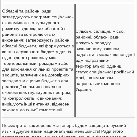
Обласні та районні ради
затверджують програми соціально-
економічного та культурного
розвитку відповідних областей і
Сільські, селищні, міські,
районів та контролюють їх
районні, обласні ради
виконання; затверджують районні і
можуть у порядку,
обласні бюджети, які формуються з
визначеному законом,
коштів державного бюджету для їх
надавати в межах відповідної
відповідного розподілу між
адміністративно-
територіальними громадами або
територіальної одиниці
для виконання спільних проектів та
статус спеціальної російській
з коштів, залучених на договірних
мові, іншим мовам
засадах з місцевих бюджетів для
національних меншин
реалізації спільних соціально-
України.
економічних і культурних програм,
та контролюють їх виконання;
вирішують інші питання, віднесені
законом до їхньої компетенції.
Посмотрите, как хорошо мы теперь будем защищать русский
язык и другие языки национальных меньшинств! Ради этого
пожертвовали положением об утверждении и формирования