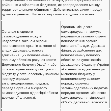
районных и областных бюджетов, их распределения между
территориальными общинами. Действительно, зачем народу
думать о деньгах. Пусть затянут пояса и думают о языке.
Органам місцевого
Органам місцевого
самоврядування можуть
самоврядування можуть
надаватися законом окремі
надаватися законом окремі
повноваження органів
повноваження органів виконавчої
виконавчої влади. Держава
влади. Держава фінансує
фінансує здійснення цих
здійснення цих повноважень у
повноважень у повному
повному обсязі за рахунок коштів
обсязі за рахунок коштів
Державного бюджету України або
Державного бюджету України
шляхом віднесення до місцевого
або шляхом віднесення до
бюджету у встановленому законом
місцевого бюджету у
порядку окремих
встановленому законом
загальнодержавних податків,
порядку окремих
передає органам місцевого
загальнодержавних податків,
самоврядування відповідні об’єкти
передає органам місцевого
державної власності.
самоврядування відповідні
об’єкти державної власності.