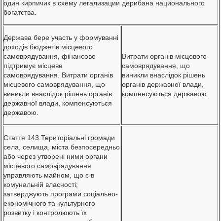
один кирпичик в схему легализации дерибана национального
богатства.
Держава бере участь у формуванні
доходів бюджетів місцевого
самоврядування, фінансово
Витрати органів місцевого
підтримує місцеве
самоврядування, що
самоврядування. Витрати органів
виникли внаслідок рішень
місцевого самоврядування, що
органів державної влади,
виникли внаслідок рішень органів
компенсуються державою.
державної влади, компенсуються
державою.
Стаття 143.Територіальні громади
села, селища, міста безпосередньо
або через утворені ними органи
місцевого самоврядування
управляють майном, що є в
комунальній власності;
затверджують програми соціально-
економічного та культурного
розвитку і контролюють їх