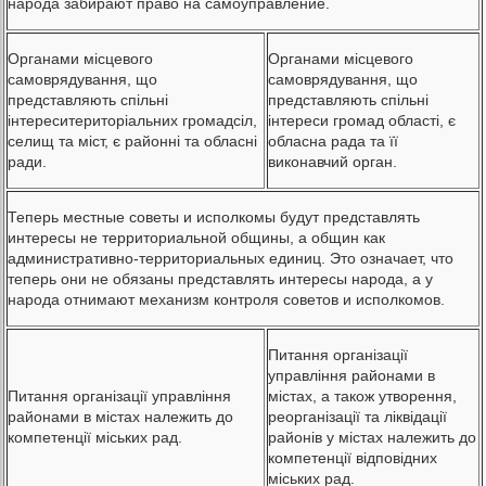
народа забирают право на самоуправление.
Органами місцевого
Органами місцевого
самоврядування, що
самоврядування, що
представляють спільні
представляють спільні
інтереситериторіальних громадсіл,
інтереси громад області, є
селищ та міст, є районні та обласні
обласна рада та її
ради.
виконавчий орган.
Теперь местные советы и исполкомы будут представлять
интересы не территориальной общины, а общин как
административно-территориальных единиц. Это означает, что
теперь они не обязаны представлять интересы народа, а у
народа отнимают механизм контроля советов и исполкомов.
Питання організації
управління районами в
Питання організації управління
містах, а також утворення,
районами в містах належить до
реорганізації та ліквідації
компетенції міських рад.
районів у містах належить до
компетенції відповідних
міських рад.