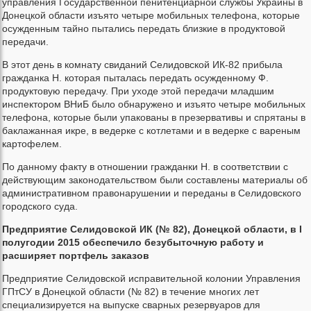
управления Государственной пенитенциарной службы Украины в
Донецкой области изъято четыре мобильных телефона, которые
осужденным тайно пытались передать близкие в продуктовой
передачи.
В этот день в комнату свиданий Селидовской ИК-82 прибыла
гражданка Н. которая пыталась передать осужденному Ф.
продуктовую передачу. При уходе этой передачи младшим
инспектором ВНиБ было обнаружено и изъято четыре мобильных
телефона, которые были упакованы в презервативы и спрятаны в
баклажанная икре, в ведерке с котлетами и в ведерке с вареным
картофелем.
По данному факту в отношении гражданки Н. в соответствии с
действующим законодательством были составлены материалы об
административном правонарушении и переданы в Селидовского
городского суда.
Предприятие Селидовской ИК (№ 82), Донецкой области, в I
полугодии 2015 обеспечило безубыточную работу и
расширяет портфель заказов
Предприятие Селидовской исправительной колонии Управления
ГПтСУ в Донецкой области (№ 82) в течение многих лет
специализируется на выпуске сварных резервуаров для