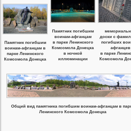
Памятник погибшим
мемориаль
воинам-афганцам
доски с фами
в парке Ленинского
погибших вои
Памятник погибшим
Комсомола Донецка
афганцев
воинам-афганцам в
в ночной
в парке Ленин
парке Ленинского
иллюминации
Комсомола До
Комсомола Донецка
Общий вид памятника погибшим воинам-афганцам в пар
Ленинского Комсомола Донецка