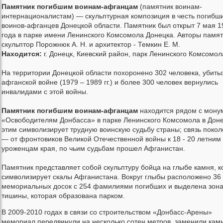
Памятник погибшим воинам-афганцам
(памятник воинам-
интернационалистам) — скульптурная композиция в честь погибш
воинов-афганцев Донецкой области. Памятник был открыт 7 мая 1
года в парке имени Ленинского Комсомола Донецка. Авторы памят
скульптор Порожнюк А. Н. и архитектор - Темкин Е. М.
Находится:
г. Донецк, Киевский район, парк Ленинского Комсомол
На территории Донецкой области похоронено 302 человека, убиты
афганской войне (1979 – 1989 гг.) и более 300 человек вернулись
инвалидами с этой войны.
Памятник погибшим воинам-афганцам
находится рядом с мону
«Освободителям Донбасса» в парке Ленинского Комсомола в Доне
этим символизирует трудную воинскую судьбу страны; связь поко
— от фронтовиков Великой Отечественной войны к 18 - 20 летним
уроженцам края, по чьим судьбам прошел Афганистан.
Памятник представляет собой скульптуру бойца на глыбе камня, к
символизирует скалы Афганистана. Вокруг глыбы расположено 36
мемориальных досок с 254 фамилиями погибших и выделена зон
тишины, которая образована парком.
В 2009-2010 годах в связи со строительством «Донбасс-Арены»
мемориал передвинули на несколько сотен метров, заменили камн