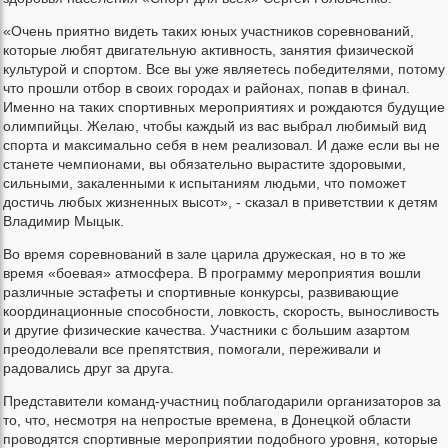
«Очень приятно видеть таких юных участников соревнований,
которые любят двигательную активность, занятия физической
культурой и спортом. Все вы уже являетесь победителями, потому
что прошли отбор в своих городах и районах, попав в финал.
Именно на таких спортивных мероприятиях и рождаются будущие
олимпийцы. Желаю, чтобы каждый из вас выбрал любимый вид
спорта и максимально себя в нем реализовал. И даже если вы не
станете чемпионами, вы обязательно вырастите здоровыми,
сильными, закаленными к испытаниям людьми, что поможет
достичь любых жизненных высот», - сказал в приветствии к детям
Владимир Мыцык.
Во время соревнований в зале царила дружеская, но в то же
время «боевая» атмосфера. В программу мероприятия вошли
различные эстафеты и спортивные конкурсы, развивающие
координационные способности, ловкость, скорость, выносливость
и другие физические качества. Участники с большим азартом
преодолевали все препятствия, помогали, переживали и
радовались друг за друга.
Представители команд-участниц поблагодарили организаторов за
то, что, несмотря на непростые времена, в Донецкой области
проводятся спортивные мероприятии подобного уровня, которые