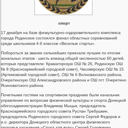
спорт
17 декабря на базе физкультурно-оздоровительного комплекса
города Родинское состоялся финал областных соревнований
среди школьников 4-6 классов «Веселые старты».
Побороться за звание сильнейших приехали лучшие по итогам
зональных этапов - шесть команд общей численностью 60 детей,
которые представляли: Краматорскую ОШ № 26, Родинскую ОШ
№ 8 (Красноармейский городской совет), Часовярскую ОШ № 15
(Артемовский городской совет), ОШ № 6 Волновахского района,
Очеретинскую ОШ Александровского района и ОШ пгт. Очеретино
Ясиноватского района.
Почетными гостями на спортивном празднике были начальник
управления по вопросам физической культуры и спорта Донецкой
облгосадминистрации Владимир Мыцык, председатель
Красноармейского городского совета Руслан Требушкин,
председатель Родинского городского совета Сергей Федоров и
и.о. директора Донецкого областного центра физического
здоровья населения «Спорт для всех» Сергей Головченко.