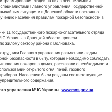
и травмирования людей на них в осенне-зимний
 специалистами Главного управления Государственной
вычайным ситуациям в Донецкой области постоянно
бучению населения правилам пожарной безопасности в
ники 11 государственного пожарно-спасательного отряда
ЧС Украины в Донецкой области провели
по жилому сектору района г. Волноваха.
сотрудники Главного управления разъясняли людям
ной безопасности в быту, которые необходимо соблюдать,
никновения пожаров в домах, рассказали о необходимости
пользовании открытого огня, печей, газового
оприборов. Населению были розданы соответствующие
дупредительного содержания.
ого управления МЧС Украины.
www.mns.gov.ua