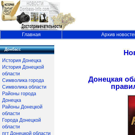
Главная
Архив новосте
Донбасс
Но
История Донецка
История Донецкой
области
Донецкая об
Символика города
прави
Символика области
Районы города
Донецка
Районы Донецкой
области
Города Донецкой
области
пгт Донецкой области