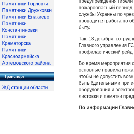
предупреждения гибели 
Памятники Горловки
пожароопасный период,
Памятники Дружковки
службы Украины по чрез
Памятники Енакиево
проводится работа по о
Памятники
быту.
Константиновки
Памятники
Так, 18 декабря, сотруд
Краматорска
Главного управления ГС
Памятники
профилактический рейд 
Красноармейска
Артемовского района
Во время мероприятия 
основные правила пожар
чтобы не допустить воз
Транспорт
быть бдительными при ис
ЖД станции области
оборудования и электр
листовки и памятки пре
По информации Главн