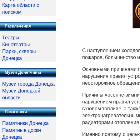
Карта области с
поиском
Развлечения
Театры
Кинотеатры
С наступлением холодов
Парки, скверы
пожаров, большинство и
Донецка
Основными причинами п
Музеи Донетчины
нарушения правил устро
неосторожное обращение
Музеи города Донецка
Музеи Донецкой
Причины «осенне-зимних
области
нарушением правил устр
газовом топливе, а так
Памятники
электронагревательным
радиаторами отопления и
Памятники Донецка
Памятные доски
Именно поэтому, с цель
Донецка