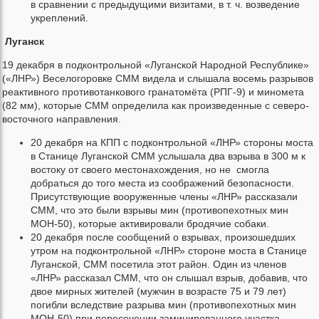
в сравнении с предыдущими визитами, в т. ч. возведение
укреплений.
Луганск
19 декабря в подконтрольной «Луганской Народной Республике»
(«ЛНР») Веселогоровке СMM видела и слышала восемь разрывов
реактивного противотанкового гранатомёта (РПГ-9) и миномета
(82 мм), которые СMM определила как произведенные с северо-
восточного направления.
20 декабря на КПП с подконтрольной «ЛНР» стороны моста
в Станице Луганской СMM услышала два взрыва в 300 м к
востоку от своего местонахождения, но не смогла
добраться до того места из соображений безопасности.
Присутствующие вооруженные члены «ЛНР» рассказали
СMM, что это были взрывы мин (противопехотных мин
МОН-50), которые активировали бродячие собаки.
20 декабря после сообщений о взрывах, произошедших
утром на подконтрольной «ЛНР» стороне моста в Станице
Луганской, СMM посетила этот район. Один из членов
«ЛНР» рассказал СMM, что он слышал взрыв, добавив, что
двое мирных жителей (мужчин в возрасте 75 и 79 лет)
погибли вследствие разрыва мин (противопехотных мин
МОН-50) при пересечении заминированного участка