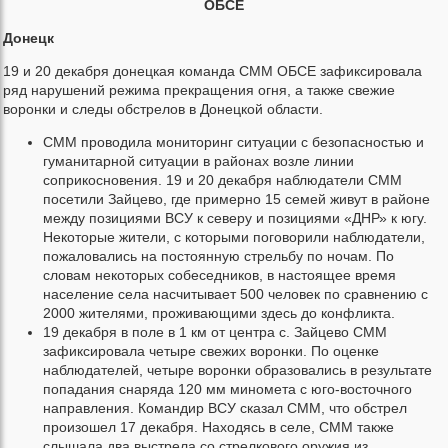
ОБСЕ
Донецк
19 и 20 декабря донецкая команда СММ ОБСЕ зафиксировала
ряд нарушений режима прекращения огня, а также свежие
воронки и следы обстрелов в Донецкой области.
СММ проводила мониторинг ситуации с безопасностью и
гуманитарной ситуации в районах возле линии
соприкосновения. 19 и 20 декабря наблюдатели СММ
посетили Зайцево, где примерно 15 семей живут в районе
между позициями ВСУ к северу и позициями «ДНР» к югу.
Некоторые жители, с которыми поговорили наблюдатели,
пожаловались на постоянную стрельбу по ночам. По
словам некоторых собеседников, в настоящее время
население села насчитывает 500 человек по сравнению с
2000 жителями, проживающими здесь до конфликта.
19 декабря в поле в 1 км от центра с. Зайцево СММ
зафиксировала четыре свежих воронки. По оценке
наблюдателей, четыре воронки образовались в результате
попадания снаряда 120 мм миномета с юго-восточного
направления. Командир ВСУ сказал СММ, что обстрел
произошел 17 декабря. Находясь в селе, СММ также
слышала два выстрела со стрелкового оружия из