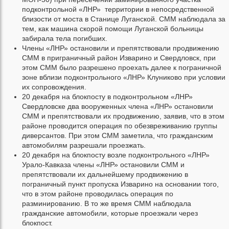
подконтрольной «ЛНР» территории в непосредственной
близости от моста в Станице Луганской. СММ наблюдала за
тем, как машина скорой помощи Луганской больницы
забирала тела погибших.
Члены «ЛНР» остановили и препятствовали продвижению
СMM в приграничный район Изварино и Свердловск, при
этом СMM было разрешено проехать далее к пограничной
зоне вблизи подконтрольного «ЛНР» Клуниково при условии
их сопровождения.
20 декабря на блокпосту в подконтрольном «ЛНР»
Свердловске два вооруженных члена «ЛНР» остановили
СMM и препятствовали их продвижению, заявив, что в этом
районе проводится операция по обезвреживанию группы
диверсантов. При этом СММ заметила, что гражданским
автомобилям разрешали проезжать.
20 декабря на блокпосту возле подконтрольного «ЛНР»
Урало-Кавказа члены «ЛНР» остановили СMM и
препятствовали их дальнейшему продвижению в
пограничный пункт пропуска Изварино на основании того,
что в этом районе проводилась операция по
разминированию. В то же время СMM наблюдала
гражданские автомобили, которые проезжали через
блокпост.