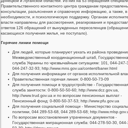
Донецкой и Луганской областей. Из них на 53 обращения специал
Правительственного контактного центра гражданам предоставлен
консультации, разъяснения и справочную информацию, а также, в
необходимости, и психологическую поддержку. Органам исполнит
власти направлены для рассмотрения, реагирования и предостав
ответов 126 обращений от вынужденных переселенцев (обращени
касающихся получения жилья, не поступало).
Горячие линии помощи
Для людей, которые планируют уехать из района проведени
Межведомственный координационный штаб, Государственн
служба Украины по чрезвычайным ситуациям: 101, 044-247-3
044-247-32-93; http://www.mns.gov.ua/content/baner.html
Для получения информации от органов исполнительной вла
Правительственная горячая линия: 0-800-50-73-09
Для получения помощи в трудоустройстве - Государственна
служба занятости: 0-800-50-50-60; http://www.dcz.gov.ua,
http://www.trud.gov.ua и по вопросам пенсионных выплат -
Пенсионный фонд: 0-800-50-37-53; http://www.pfu.gov.ua
Для получения социальной помощи - Министерство социаль
политики, 044 289-53-68, 044 289-53-68; http://www.mlsp.gov.
По вопросам восстановления утраченных документов -
Государственная миграционная служба: 044-278-50-30, 044-