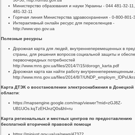
50-30; http://dmsu.gov.ua
Министерство образования и науки Украины - 044 481-32-11,
481-32-11
Горячая линия Министерства здравоохранения - 0-800-801-
Интерактивный онлайн ресурс для переселенцев -
http://www.vpo.gov.ua
Полезные ресурсы
Дорожная карта для людей, внутреннеперемещенных в пре
страны, для решения вопросов социальной защиты и обесп
первоочередных потребностей
http://www.mns.gov.ua/files/2014/7/15/dorogn_karta.pdf
Дорожная карта как найти работу внутреннеперемещенным
http://www.mns.gov.ua/files/2014/8/7/UNDP_employm_IDPsUkra
Карта ДТЭК о восстановлении электроснабжения в Донецкой
области
:
https://mapsengine.google.com/map/viewer?mid=zGJ8Z-
UB1UOs.kqTzEHJnzQ0s&hl=ru
Карта региональных и местных центров по предоставлению
бесплатной вторичной правовой помощи
https://minjust.gov.ua/ua/news/47372