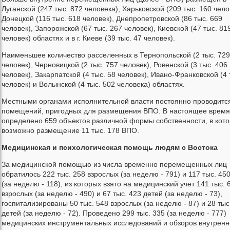
Луганской (247 тыс. 872 человека), Харьковской (209 тыс. 160 чело
Донецкой (116 тыс. 618 человек), Днепропетровской (86 тыс. 669
человек), Запорожской (67 тыс. 267 человек), Киевской (47 тыс. 81
человек) областях и в г. Киеве (39 тыс. 47 человек).
Наименьшее количество расселенных в Тернопольской (2 тыс. 729
человек), Черновицкой (2 тыс. 757 человек), Ровенской (3 тыс. 406
человек), Закарпатской (4 тыс. 58 человек), Ивано-Франковской (4 
человек) и Волынской (4 тыс. 502 человека) областях.
Местными органами исполнительной власти постоянно проводитс
помещений, пригодных для размещения ВПО. В настоящее время
определено 659 объектов различной формы собственности, в кот
возможно размещение 11 тыс. 178 ВПО.
Медицинская и психологическая помощь людям с Востока
За медицинской помощью из числа временно перемещенных лиц
обратилось 222 тыс. 258 взрослых (за неделю - 791) и 117 тыс. 45
(за неделю - 118), из которых взято на медицинский учет 141 тыс. 
взрослых (за неделю - 490) и 67 тыс. 423 детей (за неделю - 73),
госпитализированы 50 тыс. 548 взрослых (за неделю - 87) и 28 тыс
детей (за неделю - 72). Проведено 299 тыс. 335 (за неделю - 777)
медицинских инструментальных исследований и обзоров внутренн