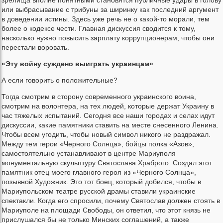
или выбрасывание с трибуны за ширинку как последний аргумент
в доведении истины. Здесь уже речь не о какой-то морали, тем
более о кодексе чести. Главная дискуссия сводится к тому,
насколько нужно повысить зарплату коррупционерам, чтобы они
перестали воровать.
«Эту войну суждено выиграть украинцам»
А если говорить о положительные?
Тогда смотрим в сторону современного украинского воина,
смотрим на волонтера, на тех людей, которые держат Украину в
час тяжелых испытаний. Сегодня все наши городах и селах идут
дискуссии, какие памятники ставить на месте снесенного Ленина.
Чтобы всем угодить, чтобы новый символ никого не раздражал.
Между тем герои «Черного Солнца», бойцы полка «Азов»,
самостоятельно устанавливают в центре Мариуполя
монументальную скульптуру Святослава Храброго. Создал этот
памятник отец моего главного героя из «Черного Солнца»,
позывной Художник. Это тот боец, который добился, чтобы в
Мариупольском театре русской драмы ставили украинские
спектакли. Когда его спросили, почему Святослав должен стоять в
Мариуполе на площади Свободы, он ответил, что этот князь не
прислушался бы не только Минских соглашений, а также