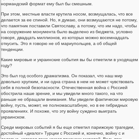
нормандский формат ему был бы смешным.
При этом, местные власти крутила носом, возмущалась, что все
делается за ее спиной. Но, я думаю, они возмущаются не потому,
что памятник поставили Святославу, а потому, что им надо, чтобы
на сооружение монумента было выделено из бюджета, условно
говоря, двадцать миллионов, из которых можно восемнадцать
откусить. Это я говорю не об мариупольцев, а об общей
тенденции.
Какие мировые и украинские события вы бы отметили в уходящем
году?
Это был год особого драматизма. Он показал, что наш мир
довольно хрупким, и ни одна страна в нем не может чувствовать
себя в полной безопасности. Отечественная война с Россией
обострила наше зрение, и мы увидели много такого, на что
раньше не обращали внимания. Мы увидели фактически мировую
войну, пусть, может, не полномасштабную, но в ее гибридных
проявлениях. И похоже, что эту войну суждено выиграть
украинском.
Среди мировых событий я бы еще отметил парижскую трагедии,
достойный «диалог» Турции с Россией и, конечно, войну с и
деловые, которая тоже имеет признаки мировой. Ведь там