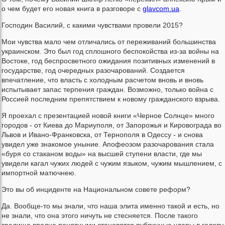
о чем будет его новая книга в разговоре с
glavcom.ua
.
Господин Василий, с какими чувствами провели 2015?
Мои чувства мало чем отличались от переживаний большинства
украинском. Это был год сплошного беспокойства из-за войны на
Востоке, год беспросветного ожидания позитивных изменений в
государстве, год очередных разочарований. Создается
впечатление, что власть с холодным расчетом вновь и вновь
испытывает запас терпения граждан. Возможно, только война с
Россией последним препятствием к новому гражданского взрыва.
Я проехал с презентацией новой книги «Черное Солнце» много
городов - от Киева до Мариуполя, от Запорожья и Кировограда во
Львов и Ивано-Франковска, от Тернополя в Одессу - и снова
увидел уже знакомое уныние. Апофеозом разочарования стала
«буря со стаканом воды» на высшей ступени власти, где мы
увидели кагал чужих людей с чужим языком, чужим мышлением, с
импортной матючнею.
Это вы об инциденте на Национальном совете реформ?
Да. Вообще-то мы знали, что наша элита именно такой и есть, но
не знали, что она этого ничуть не стесняется. После такого
зрелища вполне понятными становятся публичные удары в голову