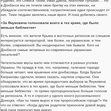
Руденко, это Олекса Тихий, Иван Дзюба, Анатолий Лупынис ... Но
в Донбассе мы не точили свою бритву на этих именах, ни
убеждали соотечественников, патриотические идеи происходят от
них. Теми людьми занялись наши враги. И пока добились своего.
«За Януковича голосовали всего в тех краях, где было
меньше библиотек»
Есть мнение, что жители Крыма и восточных регионов не слишком
интересуются литературой, тем более, на украинском, и тем
более, современной. Вы неоднократно там бывали. Кого на
Донбассе самые читаемые из современных украинских
писателей?
Читательские вкусы мало чем отличаются в разных уголках
Украины. Но правда в том, что, например, галичане гораздо
больше читают, чем крымчане или донбасовцы. Когда братья
Капрановы сделали, можно сказать, научное открытие. Они
обнаружили, что во время президентских выборов за Януковича
голосовали всего в тех краях, где было меньше библиотек. Чем
меньше библиотек - то прямо пропорционально больше голосов
за регионала. А то я спросил у одного юного русскоязычного
Донецка: «Как ты таким вырос в том пророссийском городе?» На
что он ответил: «Когда другие родители приносили домой водку,
мой папа приносил мне книги».