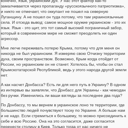
конечно, язык, украинский дух. У нас этот фактор как-то
замалчивается через пропаганду «русскоязычного патриотизма»,
и никто не отмечает, что оккупант не пошел на северную
Луганщину. А не пошел он туда потому, что там украиноязычные
села. И отсюда вывод: самое мощное оружие украинском - это их
язык. Язык - это щит, это тот самый высокий пограничный забор,
который в современном мире не сможет преодолеть ни один
агрессор.
Мне легче переживать потерю Крыма, потому что для меня он
никогда не был украинским. Я измеряю свою Отчизну территории
духа, своим пространством. Возможно, Крым когда отойдет от
России, но украинским он не станет. Хотелось бы, чтобы он стал
Крымскотатарской Республикой, ведь у этого народа другой земли
нет.
А как насчет Донбасса? Есть ли для него путь в Украину? В одном
из интервью вы заявляли, что Донбасс для Украины - как чемодан
без ручки. Изменились ли ваши взгляды за последнее два года?
По Донбассу, то мы вернем в украинское лоно те территории, где
большинство людей почувствуют тоску по Украине. А больше нам
и не надо. Если стремиться к большему, то можно присоединить к
себе и всю Россию. Она на это согласится, даже согласится
перенести столицу в Киев. Только тогда от нас ничего не