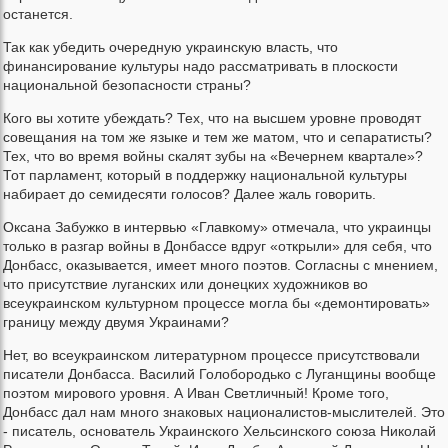
останется.
Так как убедить очередную украинскую власть, что
финансирование культуры надо рассматривать в плоскости
национальной безопасности страны?
Кого вы хотите убеждать? Тех, что на высшем уровне проводят
совещания на том же языке и тем же матом, что и сепаратисты?
Тех, что во время войны скалят зубы на «Вечернем квартале»?
Тот парламент, который в поддержку национальной культуры
набирает до семидесяти голосов? Далее жаль говорить.
Оксана Забужко в интервью «Главкому» отмечала, что украинцы
только в разгар войны в Донбассе вдруг «открыли» для себя, что
Донбасс, оказывается, имеет много поэтов. Согласны с мнением,
что присутствие луганских или донецких художников во
всеукраинском культурном процессе могла бы «демонтировать»
границу между двумя Украинами?
Нет, во всеукраинском литературном процессе присутствовали
писатели Донбасса. Василий Голобородько с Луганщины вообще
поэтом мирового уровня. А Иван Светличный! Кроме того,
Донбасс дал нам много знаковых националистов-мыслителей. Это
- писатель, основатель Украинского Хельсинского союза Николай