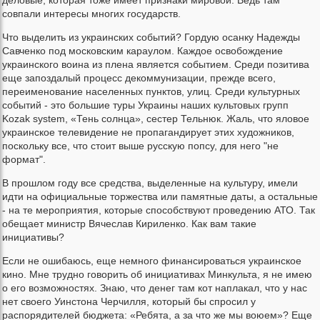
совпали интересы многих государств.
Что выделить из украинских событий? Гордую осанку Надежды
Савченко под московским караулом. Каждое освобождение
украинского воина из плена является событием. Среди позитива
еще запоздалый процесс декоммунизации, прежде всего,
переименование населенных пунктов, улиц. Среди культурных
событий - это большие туры Украины наших культовых групп
Kozak system, «Тень солнца», сестер Тельнюк. Жаль, что яловое
украинское телевидение не пропагандирует этих художников,
поскольку все, что стоит выше русскую попсу, для него "не
формат".
В прошлом году все средства, выделенные на культуру, имели
идти на официальные торжества или памятные даты, а остальные
- на те мероприятия, которые способствуют проведению АТО. Так
обещает министр Вячеслав Кириленко. Как вам такие
инициативы?
Если не ошибаюсь, еще немного финансироваться украинское
кино. Мне трудно говорить об инициативах Минкульта, я не имею
о его возможностях. Знаю, что денег там кот наплакал, что у нас
нет своего Уинстона Черчилля, который бы спросил у
распорядителей бюджета: «Ребята, а за что же мы воюем»? Еще