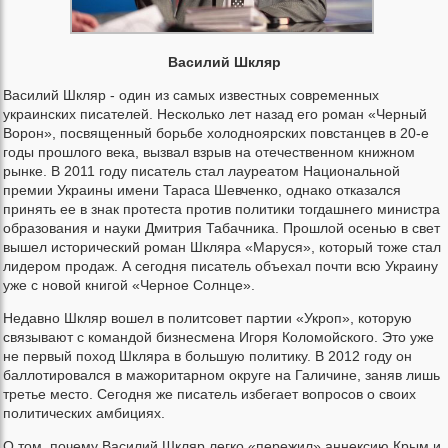
Василий Шкляр
Василий Шкляр - один из самых известных современных
украинских писателей. Несколько лет назад его роман «Черный
Ворон», посвященный борьбе холодноярских повстанцев в 20-е
годы прошлого века, вызвал взрыв на отечественном книжном
рынке. В 2011 году писатель стал лауреатом Национальной
премии Украины имени Тараса Шевченко, однако отказался
принять ее в знак протеста против политики тогдашнего министра
образования и науки Дмитрия Табачника. Прошлой осенью в свет
вышел исторический роман Шкляра «Маруся», который тоже стал
лидером продаж. А сегодня писатель объехал почти всю Украину
уже с новой книгой «Черное Солнце».
Недавно Шкляр вошел в политсовет партии «Укроп», которую
связывают с командой бизнесмена Игоря Коломойского. Это уже
не первый поход Шкляра в большую политику. В 2012 году он
баллотировался в мажоритарном округе на Галичине, заняв лишь
третье место. Сегодня же писатель избегает вопросов о своих
политических амбициях.
О том, почему Василий Шкляр легко «пережил» аннексию Крым и