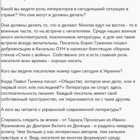
Какой вы видите роль литераторов в сегодняшней ситуации в
стране? Что они могут и должны делать?
Они должны делать то, что и делают. Многие едут на восток - то в
военные части, то на встрече с читателями. Среди наших воинов
много интеллектуалов, поклонников литературы, и для них такие
встречи всегда желательны. Писатель Борис Гуменюк пошел
добровольцем в батальон ОУН и написал блестящую сборник
стихов «Стихи с войны». Собственно это и есть главная роль
писателя всех времен - хорошо писать.
Кого вы видите писателем номер один сегодня в Украине?
Когда Павел Тычина писал: «Общество, которое мне дело, или я
первый поэт, или последний?» Литература не спорт, здесь
состязательность лишняя. Каждый писатель имеет свой
собственный пространство, не пересекается ни с чьим другим.
А кого вы читаете с украинской современной литературы?
Стараюсь следить за всеми - от Тараса Прохасько из Ивано-
Франковска до Дмитрия Белого из Донецка - и радуюсь каждому
успеху. Чем больше у нас интересных авторов, тем сильнее
чувствую и я. Ведь писателя во многом формирует среду.