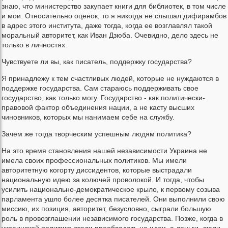
знаю, что министерство закупает книги для библиотек, в том числе
и мои. Относительно оценок, то я никогда не слышал дифирамбов
в адрес этого института, даже тогда, когда ее возглавлял такой
моральный авторитет, как Иван Дзюба. Очевидно, дело здесь не
только в личностях.
Чувствуете ли вы, как писатель, поддержку государства?
Я принадлежу к тем счастливых людей, которые не нуждаются в
поддержке государства. Сам стараюсь поддерживать свое
государство, как только могу. Государство - как политически-
правовой фактор объединения нации, а не касту высших
чиновников, которых мы нанимаем себе на службу.
Зачем же тогда творческим успешным людям политика?
На это время становления нашей независимости Украина не
имела своих профессиональных политиков. Мы имели
авторитетную когорту диссидентов, которые выстрадали
национальную идею за колючей проволокой. И тогда, чтобы
усилить национально-демократическое крыло, к первому созыва
парламента ушло более десятка писателей. Они выполнили свою
миссию, их позиция, авторитет, безусловно, сыграли большую
роль в провозглашении независимого государства. Позже, когда в
украинской политике стали преобладать не идеи, а деньги, люди