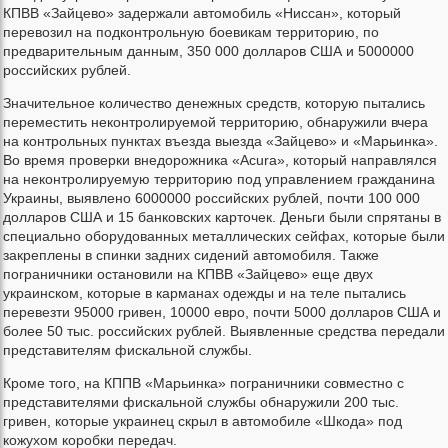
КПВВ «Зайцево» задержали автомобиль «Ниссан», который
перевозил на подконтрольную боевикам территорию, по
предварительным данным, 350 000 долларов США и 5000000
российских рублей.
Значительное количество денежных средств, которую пытались
переместить неконтролируемой территорию, обнаружили вчера
на контрольных пунктах въезда выезда «Зайцево» и «Марьинка».
Во время проверки внедорожника «Acura», который направлялся
на неконтролируемую территорию под управлением гражданина
Украины, выявлено 6000000 российских рублей, почти 100 000
долларов США и 15 банковских карточек. Деньги были спрятаны в
специально оборудованных металлических сейфах, которые были
закреплены в спинки задних сидений автомобиля. Также
пограничники остановили на КПВВ «Зайцево» еще двух
украинском, которые в карманах одежды и на теле пытались
перевезти 95000 гривен, 10000 евро, почти 5000 долларов США и
более 50 тыс. российских рублей. Выявленные средства передали
представителям фискальной службы.
Кроме того, на КППВ «Марьинка» пограничники совместно с
представителями фискальной службы обнаружили 200 тыс.
гривен, которые украинец скрыл в автомобиле «Шкода» под
кожухом коробки передач.