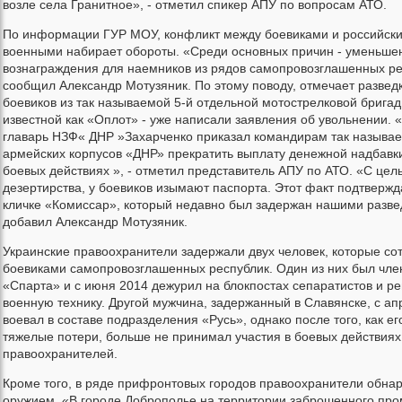
возле села Гранитное», - отметил спикер АПУ по вопросам АТО.
По информации ГУР МОУ, конфликт между боевиками и российск
военными набирает обороты. «Среди основных причин - уменьше
вознаграждения для наемников из рядов самопровозглашенных ре
сообщил Александр Мотузяник. По этому поводу, отмечает разведк
боевиков из так называемой 5-й отдельной мотострелковой бригад
известной как «Оплот» - уже написали заявления об увольнении. 
главарь НЗФ« ДНР »Захарченко приказал командирам так называем
армейских корпусов «ДНР» прекратить выплату денежной надбавки
боевых действиях », - отметил представитель АПУ по АТО. «С це
дезертирства, у боевиков изымают паспорта. Этот факт подтвержд
кличке «Комиссар», который недавно был задержан нашими разве
добавил Александр Мотузяник.
Украинские правоохранители задержали двух человек, которые со
боевиками самопровозглашенных республик. Один из них был чл
«Спарта» и с июня 2014 дежурил на блокпостах сепаратистов и р
военную технику. Другой мужчина, задержанный в Славянске, с ап
воевал в составе подразделения «Русь», однако после того, как ег
тяжелые потери, больше не принимал участия в боевых действиях
правоохранителей.
Кроме того, в ряде прифронтовых городов правоохранители обнар
оружием. «В городе Доброполье на территории заброшенного пр