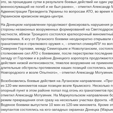
это, за прошедшие сутки в результате боевых действий ни один ук
военнослужащий не погиб и не был ранен», - отметил Александр 
Администрации Президента Украины по вопросам АТО, во время п
Украинском кризисном медиа-центре.
На Донецком направлении продолжают фиксировать нарушения р
стороны незаконных вооруженных формирований на Светлодарско
частности, вблизи Троицкого состоялся краткосрочный минометны
противника. К югу от Луганского боевики неоднократно открывали 
гранатометов и стрелкового оружия », - отметил спикерАПУ по во
Севернее Горловки, между Семигорьем и Новолуганским, состоял
столкновение сил АТО с боевиками, после перестрелки последние 
западу от Горловки и в районе Донецкого аэропорта продолжаютс
действия низкой интенсивности, тяжелое вооружение не применя
длительные обстрелы противником наших позиций состоялись за
Новгородского и возле Опытного», - отметил Александр Мотузяник
Возобновились боевые действия на Луганском направлении. «Про
из 120-мм минометов наши позиции возле Крымского. Несколько п
опорный пункт в этом районе попал под огонь из гранатометов про
отметил Александр Мотузяник. На Мариупольском направлении б
режим прекращения огня сразу на нескольких участках фронта. «
Водяное боевики выпустили 10 мин из 120-мм миномета. Кроме эт
оккупантов состоялись на юго-западных окраинах Донецка (Марьи