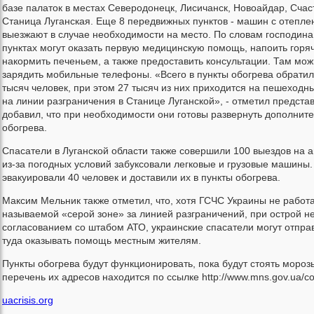
базе палаток в местах Северодонецк, Лисичанск, Новоайдар, Счас
Станица Луганская. Еще 8 передвижных пунктов - машин с отепл
выезжают в случае необходимости на место. По словам господина
пунктах могут оказать первую медицинскую помощь, напоить горя
накормить печеньем, а также предоставить консультации. Там мож
зарядить мобильные телефоны. «Всего в пункты обогрева обратил
тысяч человек, при этом 27 тысяч из них приходится на пешеходн
на линии разграничения в Станице Луганской», - отметил предста
добавил, что при необходимости они готовы развернуть дополнит
обогрева.
Спасатели в Луганской области также совершили 100 выездов на а
из-за погодных условий забуксовали легковые и грузовые машины.
эвакуировали 40 человек и доставили их в пункты обогрева.
Максим Мельник также отметил, что, хотя ГСЧС Украины не работа
называемой «серой зоне» за линией разграничений, при острой н
согласованием со штабом АТО, украинские спасатели могут отпра
туда оказывать помощь местным жителям.
Пункты обогрева будут функционировать, пока будут стоять мороз
перечень их адресов находится по ссылке http://www.mns.gov.ua/con
uacrisis.org