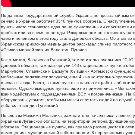
По данным Государственной службы Украины по чрезвычайным си
сейчас в Украине работает 3340 пунктов обогрева. С наступление
пункты часто становятся едва ли не единственными спасителями 
пробках или во время непогоды. Рекордсменом по количеству пал
чаем и печеньем в этом году стала Донецкая область. Об этом во
Украинском кризисном медиа-центре рассказал спикер пилотного
«Спикер мирной жизни» Валентин Пугачев.
Как отметил, Владислав Гусинский, заместитель начальника ГСЧС
Донецкой области, там развернули 143 стационарных пунктов обог
Мариуполе, Славянске и Бахмуте (бывший - Артемовск) функцион
мобильные палатки-теплопункты, еще 4 - на контрольно-пропускн
въезда-выезда. Всего, в такие пункты с начала их работы обратили
человек. Однако выездные пункты еще не применялись. «Мы такж
взаимодействуем с подразделениями ВСУ и пограничниками. На К
оборудованы укрытия, чтобы мы могли спрятать людей на случай о
добавил господин Гусинский.
По словам Максима Мельника, заместителя начальника главного 
Украины в Луганской области, на территории региона функциониру
обогрева. Стационарные пункты, как правило размещаются в оте
помещениях муниципальной собственности. 8 передвижных пункто