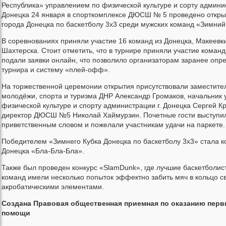
Республика» управлением по физической культуре и сорту админис
Донецка 24 января в спорткомплексе ДЮСШ № 5 проведено откры
города Донецка по баскетболу 3х3 среди мужских команд «Зимний
В соревнованиях приняли участие 16 команд из Донецка, Макеевки
Шахтерска. Стоит отметить, что в турнире приняли участие коман
подали заявки онлайн, что позволило организаторам заранее оп
турнира и систему «плей-офф».
На торжественной церемонии открытия присутствовали заместите
молодёжи, спорта и туризма ДНР Александр Громаков, начальник 
физической культуре и спорту администрации г. Донецка Сергей К
директор ДЮСШ №5 Николай Хаймурзин. Почетные гости выступи
приветственным словом и пожелали участникам удачи на паркете.
Победителем «Зимнего Кубка Донецка по баскетболу 3х3» стала к
Донецка «Бла-Бла-Бла».
Также был проведен конкурс «SlamDunk», где лучшие баскетболи
команд имели несколько попыток эффектно забить мяч в кольцо св
акробатическими элементами.
Создана Правовая общественная приемная по оказанию пер
помощи