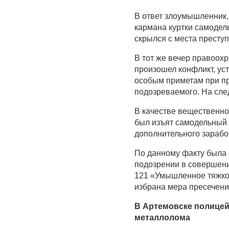
В ответ злоумышленник, 
кармана куртки самодел
скрылся с места престу
В тот же вечер правоохр
произошел конфликт, ус
особым приметам при пр
подозреваемого. На сл
В качестве вещественно
был изъят самодельный 
дополнительного зарабо
По данному факту была 
подозрении в совершени
121 «Умышленное тяжкое
избрана мера пресечени
В Артемовске полицей
металлолома