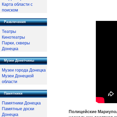
Карта области с
поиском
Развлечения
Театры
Кинотеатры
Парки, скверы
Донецка
Музеи Донетчины
Музеи города Донецка
Музеи Донецкой
области
Памятники
Памятники Донецка
Памятные доски
Полицейские Мариупол
Донецка