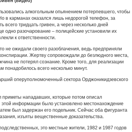
ривен (видео)
ьзовались алкогольным опьянением потерпевшего, чтобы
. Но в карманах оказался лишь недорогой телефон, за
ь всего тридцать гривен, а через несколько дней
е одно разочарование – полицейские установили их
лекли к ответственности.
то не ожидали своего разоблачения, ведь предприняли
онспирации. Жертву сопровождали до безлюдного места,
ужчина не потерял сознание. Кроме того, для реализации
м понадобилось всего несколько минут.
тарший оперуполномоченный сектора Орджоникидзевского
л приметы нападавших, которые потом описал
я этой информации было установлено местонахождение
затем был задержан его подельник. Сейчас оба фигуранта
азания, изъяты вещественные доказательства.
подследственных, это местные жители, 1982 и 1987 годов