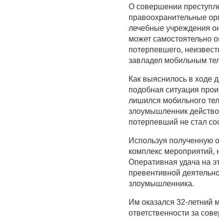
О совершении преступле
правоохранительные орга
лечебные учреждения он
может самостоятельно о
потерпевшего, неизвестн
завладел мобильным те
Как выяснилось в ходе 
подобная ситуация прои
лишился мобильного тел
злоумышленник действов
потерпевший не стал со
Используя полученную 
комплекс мероприятий, 
Оперативная удача на э
превентивной деятельно
злоумышленника.
Им оказался 32-летний 
ответственности за сов