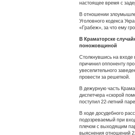
настоящее время с зад
В отношении злоумышлен
Уголовного кодекса Укра
«Грабеж», за что ему гр
В Краматорске случай
поножовщиной
Столкнувшись на входе 
причинил оппоненту пр
увеселительного заведе
провести за решеткой.
В дежурную часть Крама
диспетчера «скорой пом
поступил 22-летний паре
В ходе досудебного расс
подозреваемый при вход
плечом с выходящим пар
выяснения отношений 22