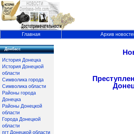
Главная
Архив новосте
Донбасс
Но
История Донецка
История Донецкой
области
Преступлен
Символика города
Донец
Символика области
Районы города
Донецка
Районы Донецкой
области
Города Донецкой
области
пгт Донецкой области