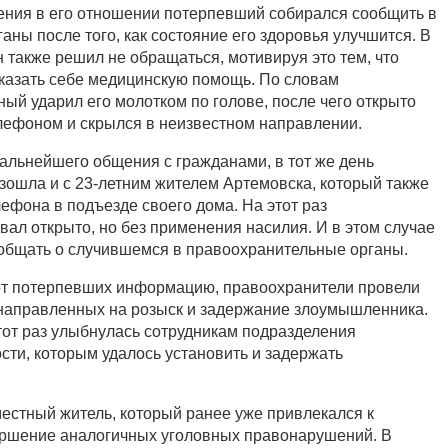
ния в его отношении потерпевший собирался сообщить в
ны после того, как состояние его здоровья улучшится. В
 также решил не обращаться, мотивируя это тем, что
казать себе медицинскую помощь. По словам
ый ударил его молотком по голове, после чего открыто
лефоном и скрылся в неизвестном направлении.
дальнейшего общения с гражданами, в тот же день
зошла и с 23-летним жителем Артемовска, который также
ефона в подъезде своего дома. На этот раз
ал открыто, но без применения насилия. И в этом случае
общать о случившемся в правоохранительные органы.
от потерпевших информацию, правоохранители провели
направленных на розыск и задержание злоумышленника.
тот раз улыбнулась сотрудникам подразделения
сти, которым удалось установить и задержать
местный житель, который ранее уже привлекался к
ершение аналогичных уголовных правонарушений. В