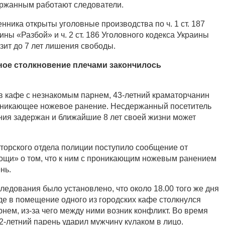
ержанным работают следователи.
ника открыты уголовные производства по ч. 1 ст. 187
ины «Разбой» и ч. 2 ст. 186 Уголовного кодекса Украины
озит до 7 лет лишения свободы.
ное столкновение плечами закончилось
в кафе с незнакомым парнем, 43-летний краматорчанин
оникающее ножевое ранение. Несдержанный посетитель
ния задержан и ближайшие 8 лет своей жизни может
торского отдела полиции поступило сообщение от
ощи» о том, что к ним с проникающим ножевым ранением
нь.
ледования было установлено, что около 18.00 того же дня
е в помещение одного из городских кафе столкнулся
нем, из-за чего между ними возник конфликт. Во время
-летний парень ударил мужчину кулаком в лицо.