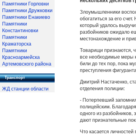
нескольких десятков г
Памятники Горловки
Памятники Дружковки
Злоумышленники воспол
Памятники Енакиево
обогатиться за его счет
Памятники
который удалось выручит
Константиновки
разбойников ожидало ещ
Памятники
местонахождение и прив
Краматорска
Товарищи признаются, ч
Памятники
все необходимые меры к
Красноармейска
били до тех пор, пока м
Артемовского района
преступления фигуранта
Транспорт
Дмитрий Настаченко, с
отделения полиции:
ЖД станции области
- Потерпевший запомни
полицейским. Благодар
одного из разбойников, 
дают признательные пок
Что касается личностей 