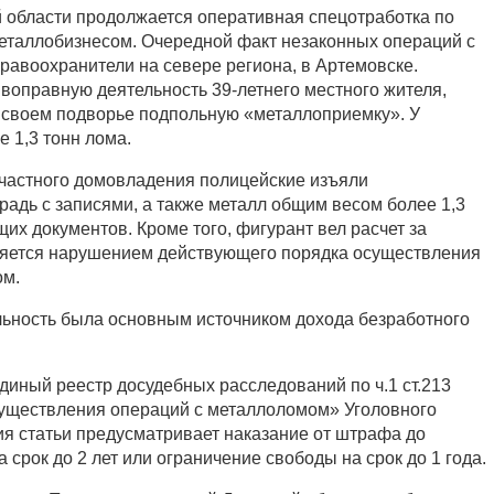
 области продолжается оперативная спецотработка по
еталлобизнесом. Очередной факт незаконных операций с
равоохранители на севере региона, в Артемовске.
воправную деятельность 39-летнего местного жителя,
 своем подворье подпольную «металлоприемку». У
 1,3 тонн лома.
 частного домовладения полицейские изъяли
радь с записями, а также металл общим весом более 1,3
их документов. Кроме того, фигурант вел расчет за
ляется нарушением действующего порядка осуществления
ом.
ьность была основным источником дохода безработного
диный реестр досудебных расследований по ч.1 ст.213
уществления операций с металлоломом» Уголовного
ия статьи предусматривает наказание от штрафа до
 срок до 2 лет или ограничение свободы на срок до 1 года.