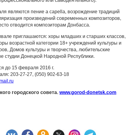
(профессионального или самодеятельного).
ля являются пение a capella, возрождение традиций
ляризация произведений современных композиторов,
есто отводится композиторам Донбасса.
ивале приглашаются: хоры младших и старших классов,
оры возрастной категории 18+ учреждений культуры и
ров, Домов культуры и творчества, любительские
е студии Донецкой Народной Республики.
я до 15 февраля 2016 г.
ля: 203-27-27, (050) 902-63-18
ail.ru
ого городского совета.
www.gorod-donetsk.com