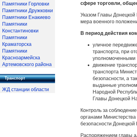
сфере торговли, обще
Памятники Горловки
Памятники Дружковки
Указом Главы Донецкой 
Памятники Енакиево
мера военного положени
Памятники
Константиновки
В период действия ком
Памятники
Краматорска
уличное передвиже
Памятники
транспорта, при от
Красноармейска
уполномоченными н
Артемовского района
движение транспор
транспорта Минист
безопасности, а т
Транспорт
выданные уполном
ЖД станции области
Народной Республи
Главы Донецкой На
Контроль за соблюдение
органами Министерства 
безопасности Донецкой 
Распоряжением главы ад