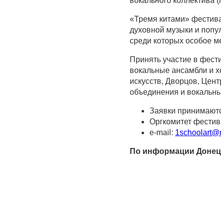
вокального коллектива 
«Тремя китами» фестива
духовной музыки и попу
среди которых особое м
Принять участие в фест
вокальные ансамбли и х
искусств, Дворцов, Цент
объединения и вокальны
Заявки принимаютс
Оргкомитет фестива
e-mail:
1schoolart@m
По информации Донецк