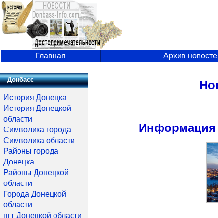
Главная
Архив новосте
Донбасс
Но
История Донецка
История Донецкой
области
Информация о
Символика города
Символика области
Районы города
Донецка
Районы Донецкой
области
Города Донецкой
области
пгт Донецкой области