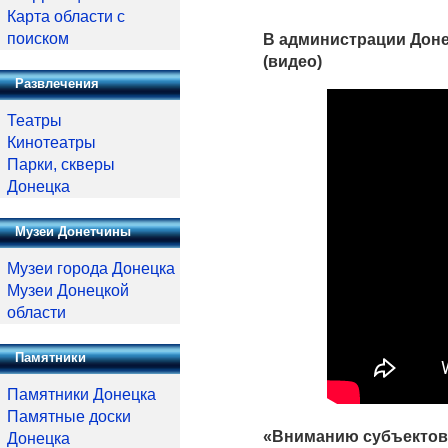
Карта области с
поиском
В администрации Доне
(видео)
Развлечения
Театры
Кинотеатры
Парки, скверы
Донецка
Музеи Донетчины
Музеи города Донецка
Музеи Донецкой
области
Памятники
Памятники Донецка
Памятные доски
«Вниманию субъектов
Донецка