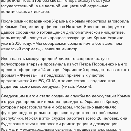
встретили Новый год без света. Теперь блэкаут стал уже
государственной, а не частной инициативой отдельных
политических активистов.
После зимних праздников Украина с новым упорством заговорила
о Крыме. Так, министр финансов Наталия Яресько на форуме в
Давосе сообщила о готовящейся дипломатической инициативе,
цель которой - запустить процесс возвращения Крыма Украине
уже в 2016 году. «Мы собираемся создать нечто большее, чем
женевский формат», - заявила министр.
Идея начать международный диалог о спорном статусе
полуострова впервые прозвучала из уст Петра Порошенко на его
пресс-конференции 14 января. Украинский президент назвал этот
формат «Женева+» и предложил привлечь к участию
представителей из ЕС, США, а также «стран - подписантов
Будапештского меморандума» (читай: России).
Следующим шагом стало создание службы по деоккупации Крыма
в структуре представительства президента Украины в Крыму,
которое перестроили таким образом, чтобы оно выполняло
функции подконтрольного президенту центра по проблемам
республики. И хотя в этой службе работает всего 28 человек, она
будет заниматься и вопросами реинтеграции и деоккупации
Крыма, и международными связями, и правовым анализом, и