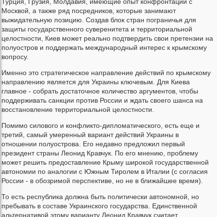
Турция, Грузия, Молдавия, имеющие опыт конфронтации с
Москвой, а также ряд посредников, которые занимают
выжидательную позицию. Создав блок стран пограничья для
защиты государственного суверенитета и территориальной
целостности, Киев может реально подтвердить свои претензии на
полуостров и поддержать международный интерес к крымскому
вопросу.
Именно это стратегическое направление действий по крымскому
направлению является для Украины ключевым. Для Киева
главное - собрать достаточное количество аргументов, чтобы
поддерживать санкции против России и ждать своего шанса на
восстановление территориальной целостности.
Помимо силового и конфликто-дипломатического, есть еще и
третий, самый умеренный вариант действий Украины в
отношении полуострова. Его недавно предложил первый
президент страны Леонид Кравчук. По его мнению, проблему
может решить предоставление Крыму широкой государственной
автономии по аналогии с Южным Тиролем в Италии (с согласия
России - в обозримой перспективе, но не в ближайшее время).
То есть республика должна быть политически автономной, но
пребывать в составе Украинского государства. Единственной
альтернативой этому варианту Леонид Кравчук считает