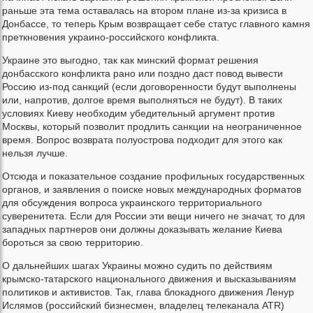
раньше эта тема оставалась на втором плане из-за кризиса в
Донбассе, то теперь Крым возвращает себе статус главного камня
преткновения украино-российского конфликта.
Украине это выгодно, так как минский формат решения
донбасского конфликта рано или поздно даст повод вывести
Россию из-под санкций (если договоренности будут выполнены
или, напротив, долгое время выполняться не будут). В таких
условиях Киеву необходим убедительный аргумент против
Москвы, который позволит продлить санкции на неограниченное
время. Вопрос возврата полуострова подходит для этого как
нельзя лучше.
Отсюда и показательное создание профильных государственных
органов, и заявления о поиске новых международных форматов
для обсуждения вопроса украинского территориального
суверенитета. Если для России эти вещи ничего не значат, то для
западных партнеров они должны доказывать желание Киева
бороться за свою территорию.
О дальнейших шагах Украины можно судить по действиям
крымско-татарского национального движения и высказываниям
политиков и активистов. Так, глава блокадного движения Ленур
Ислямов (российский бизнесмен, владелец телеканала ATR)