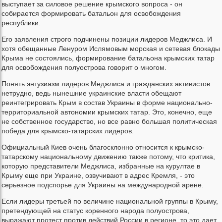
выступает за силовое решение крымского вопроса - он
собирается формировать батальон для освобождения
республики.
Его заявления строго подчинены позиции лидеров Меджлиса. И
хотя обещанные Ленуром Ислямовым морская и сетевая блокады
Крыма не состоялись, формирование батальона крымских татар
для освобождения полуострова говорит о многом.
Понять энтузиазм лидеров Меджлиса и гражданских активистов
нетрудно, ведь нынешние украинские власти обещают
реинтегрировать Крым в состав Украины в форме национально-
территориальной автономии крымских татар. Это, конечно, еще
не собственное государство, но все равно большая политическая
победа для крымско-татарских лидеров.
Официальный Киев очень благосклонно относится к крымско-
татарскому национальному движению также потому, что критика,
которую представители Меджлиса, избранные на курултае в
Крыму еще при Украине, озвучивают в адрес Кремля, - это
серьезное подспорье для Украины на международной арене.
Если лидеры третьей по величине национальной группы в Крыму,
претендующей на статус коренного народа полуострова,
выражают протест против действий России в регионе, то это дает