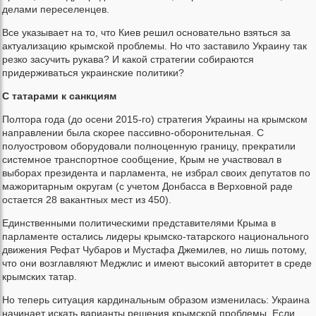
делами переселенцев.
Все указывает на то, что Киев решил основательно взяться за
актуализацию крымской проблемы. Но что заставило Украину так
резко засучить рукава? И какой стратегии собираются
придерживаться украинские политики?
С татарами к санкциям
Полтора года (до осени 2015-го) стратегия Украины на крымском
направлении была скорее пассивно-оборонительная. С
полуостровом оборудовали полноценную границу, прекратили
системное транспортное сообщение, Крым не участвовал в
выборах президента и парламента, не избрал своих депутатов по
мажоритарным округам (с учетом Донбасса в Верховной раде
остается 28 вакантных мест из 450).
Единственными политическими представителями Крыма в
парламенте остались лидеры крымско-татарского национального
движения Рефат Чубаров и Мустафа Джемилев, но лишь потому,
что они возглавляют Меджлис и имеют высокий авторитет в среде
крымских татар.
Но теперь ситуация кардинальным образом изменилась: Украина
начинает искать варианты решения крымской проблемы. Если