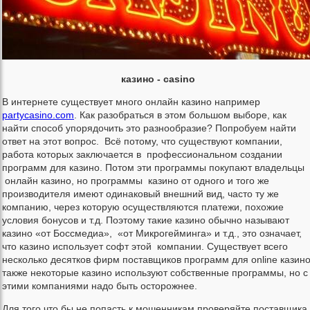
казино - casino
В интернете существует много онлайн казино например
partycasino.com
. Как разобраться в этом большом выборе, как
найти способ упорядочить это разнообразие? Попробуем найти
ответ на этот вопрос. Всё потому, что существуют компании,
работа которых заключается в профессиональном создании
программ для казино. Потом эти программы покупают владельцы
онлайн казино, но программы казино от одного и того же
производителя имеют одинаковый внешний вид, часто ту же
компанию, через которую осуществляются платежи, похожие
условия бонусов и т.д. Поэтому такие казино обычно называют
казино «от Боссмедиа», «от Микрогейминга» и т.д., это означает,
что казино использует софт этой компании. Существует всего
несколько десятков фирм поставщиков программ для online казино
также некоторые казино используют собственные программы, но с
этими компаниями надо быть осторожнее.
Для того что бы не попасть к мошенникам проверяйте поставщика